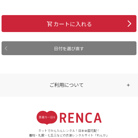
カートに入れる
日付を選び直す
ご利用について
受付時間
【ご注文（インターネット）】
24時間年中無休
ネットでかんたんレンタル！日本全国宅配！
着物・礼服・七五三などの衣装レンタルサイト「れんか」
【お問い合わせ窓口（メー