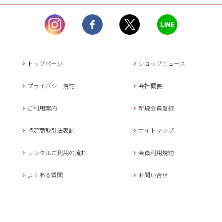
ル）】10:00~17:00
土曜日、日曜日、臨
時休業日を除く。
営業時間外にいただ
いたメールは、緊急時を
のぞき翌日営業日以降に
トップページ
ショップニュース
返信させていただきま
す。
プライバシー規約
会社概要
年末年始、大型連休
の場合は別途記載
ご利用案内
新規会員登録
メールでのお問い合わせ
特定商取引法表記
サイトマップ
レンタルご利用の流れ
会員利用規約
キャンセルについて
よくある質問
お問い合せ
ご予約確定後のキャンセル料は
下記の通りです。
1.お申込み日より7日間以内