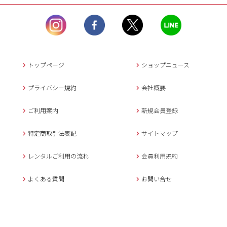
ル）】10:00~17:00
土曜日、日曜日、臨
時休業日を除く。
営業時間外にいただ
いたメールは、緊急時を
のぞき翌日営業日以降に
トップページ
ショップニュース
返信させていただきま
す。
プライバシー規約
会社概要
年末年始、大型連休
の場合は別途記載
ご利用案内
新規会員登録
メールでのお問い合わせ
特定商取引法表記
サイトマップ
レンタルご利用の流れ
会員利用規約
キャンセルについて
よくある質問
お問い合せ
ご予約確定後のキャンセル料は
下記の通りです。
1.お申込み日より7日間以内