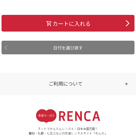
カートに入れる
日付を選び直す
ご利用について
受付時間
【ご注文（インターネット）】
24時間年中無休
ネットでかんたんレンタル！日本全国宅配！
着物・礼服・七五三などの衣装レンタルサイト「れんか」
【お問い合わせ窓口（メー