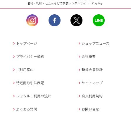
着物・礼服・七五三などの衣装レンタルサイト「れんか」
【お問い合わせ窓口（メー
ル）】10:00~17:00
土曜日、日曜日、臨
時休業日を除く。
営業時間外にいただ
いたメールは、緊急時を
のぞき翌日営業日以降に
トップページ
ショップニュース
返信させていただきま
す。
プライバシー規約
会社概要
年末年始、大型連休
の場合は別途記載
ご利用案内
新規会員登録
メールでのお問い合わせ
特定商取引法表記
サイトマップ
レンタルご利用の流れ
会員利用規約
キャンセルについて
よくある質問
お問い合せ
ご予約確定後のキャンセル料は
下記の通りです。