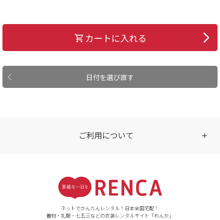
カートに入れる
日付を選び直す
ご利用について
受付時間
【ご注文（インターネット）】
24時間年中無休
ネットでかんたんレンタル！日本全国宅配！
着物・礼服・七五三などの衣装レンタルサイト「れんか」
【お問い合わせ窓口（メー