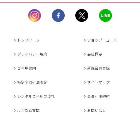
ル）】10:00~17:00
土曜日、日曜日、臨
時休業日を除く。
営業時間外にいただ
いたメールは、緊急時を
のぞき翌日営業日以降に
トップページ
ショップニュース
返信させていただきま
す。
プライバシー規約
会社概要
年末年始、大型連休
の場合は別途記載
ご利用案内
新規会員登録
メールでのお問い合わせ
特定商取引法表記
サイトマップ
レンタルご利用の流れ
会員利用規約
キャンセルについて
よくある質問
お問い合せ
ご予約確定後のキャンセル料は
下記の通りです。
1.お申込み日より7日間以内