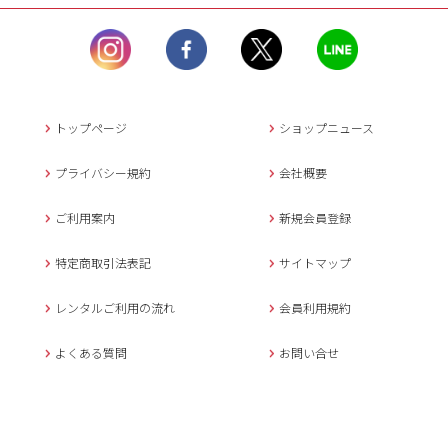
ル）】10:00~17:00
土曜日、日曜日、臨
時休業日を除く。
営業時間外にいただ
いたメールは、緊急時を
のぞき翌日営業日以降に
トップページ
ショップニュース
返信させていただきま
す。
プライバシー規約
会社概要
年末年始、大型連休
の場合は別途記載
ご利用案内
新規会員登録
メールでのお問い合わせ
特定商取引法表記
サイトマップ
レンタルご利用の流れ
会員利用規約
キャンセルについて
よくある質問
お問い合せ
ご予約確定後のキャンセル料は
下記の通りです。
1.お申込み日より7日間以内