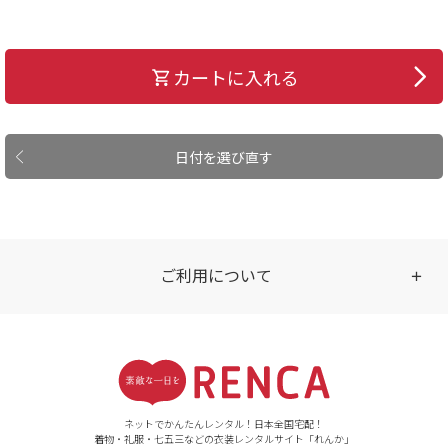
カートに入れる
日付を選び直す
ご利用について
受付時間
【ご注文（インターネット）】
24時間年中無休
ネットでかんたんレンタル！日本全国宅配！
着物・礼服・七五三などの衣装レンタルサイト「れんか」
【お問い合わせ窓口（メー