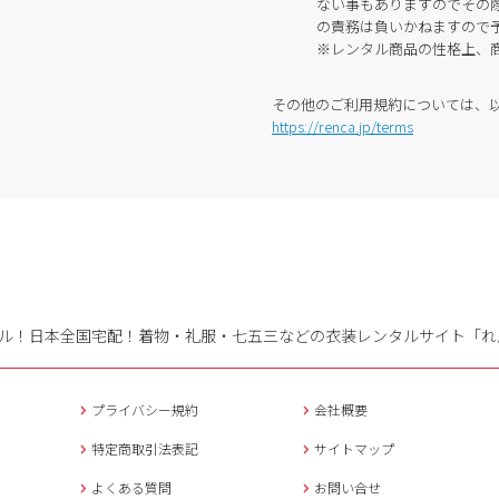
ない事もありますのでその
の責務は負いかねますので
※レンタル商品の性格上、
その他のご利用規約については、
https://renca.jp/terms
ル！日本全国宅配！
着物・礼服・七五三などの衣装レンタルサイト「れ
プライバシー規約
会社概要
特定商取引法表記
サイトマップ
よくある質問
お問い合せ