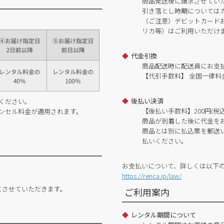
商品発送後に請求させてい
引き落とし時期については
（ご注意）デビットカードおよ
リカ等）はご利用いただけ
代金引換
商品配送時に配送員にお支
【代引手数料】 全国一律料金
後払い決済
ください。
【後払い手数料】200円(税込
ンセル料金が適用されます。
商品が到着した後に代金を
商品とは別に払込票を郵送
払いください。
お支払いについて、詳しくは以下
https://renca.jp/law/
とさせていただきます。
ご利用案内
レンタル期間について