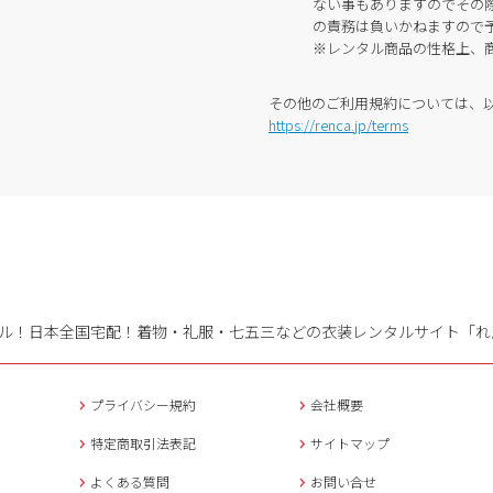
ない事もありますのでその
の責務は負いかねますので
※レンタル商品の性格上、
その他のご利用規約については、
https://renca.jp/terms
ル！日本全国宅配！
着物・礼服・七五三などの衣装レンタルサイト「れ
プライバシー規約
会社概要
特定商取引法表記
サイトマップ
よくある質問
お問い合せ