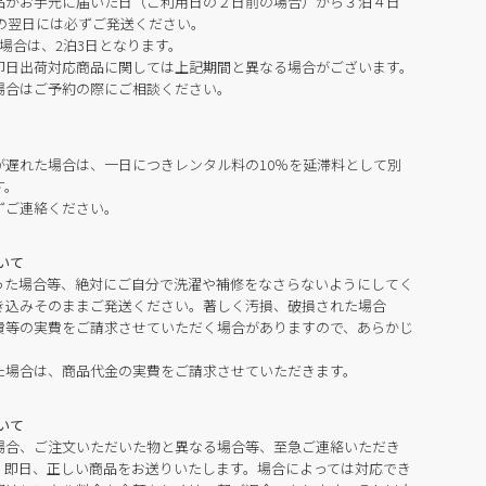
品がお手元に届いた日（ご利用日の２日前の場合）から３泊４日
の翌日には必ずご発送ください。
場合は、2泊3日となります。
即日出荷対応商品に関しては上記期間と異なる場合がございます。
場合はご予約の際にご相談ください。
が遅れた場合は、一日につきレンタル料の10％を延滞料として別
す。
ずご連絡ください。
いて
った場合等、絶対にご自分で洗濯や補修をなさらないようにしてく
き込みそのままご発送ください。著しく汚損、破損された場合
費等の実費をご請求させていただく場合がありますので、あらかじ
た場合は、商品代金の実費をご請求させていただきます。
いて
場合、ご注文いただいた物と異なる場合等、至急ご連絡いただき
。即日、正しい商品をお送りいたします。場合によっては対応でき