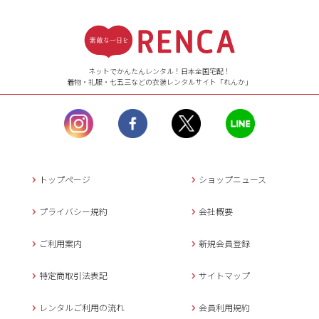
受付時間
【ご注文（インターネット）】
24時間年中無休
ネットでかんたんレンタル！日本全国宅配！
着物・礼服・七五三などの衣装レンタルサイト「れんか」
【お問い合わせ窓口（メー
ル）】10:00~17:00
土曜日、日曜日、臨
時休業日を除く。
営業時間外にいただ
いたメールは、緊急時を
のぞき翌日営業日以降に
トップページ
ショップニュース
返信させていただきま
す。
プライバシー規約
会社概要
年末年始、大型連休
の場合は別途記載
ご利用案内
新規会員登録
メールでのお問い合わせ
特定商取引法表記
サイトマップ
レンタルご利用の流れ
会員利用規約