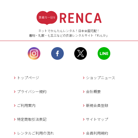
受付時間
【ご注文（インターネット）】
24時間年中無休
ネットでかんたんレンタル！日本全国宅配！
着物・礼服・七五三などの衣装レンタルサイト「れんか」
【お問い合わせ窓口（メー
ル）】10:00~17:00
土曜日、日曜日、臨
時休業日を除く。
営業時間外にいただ
いたメールは、緊急時を
のぞき翌日営業日以降に
トップページ
ショップニュース
返信させていただきま
す。
プライバシー規約
会社概要
年末年始、大型連休
の場合は別途記載
ご利用案内
新規会員登録
メールでのお問い合わせ
特定商取引法表記
サイトマップ
レンタルご利用の流れ
会員利用規約