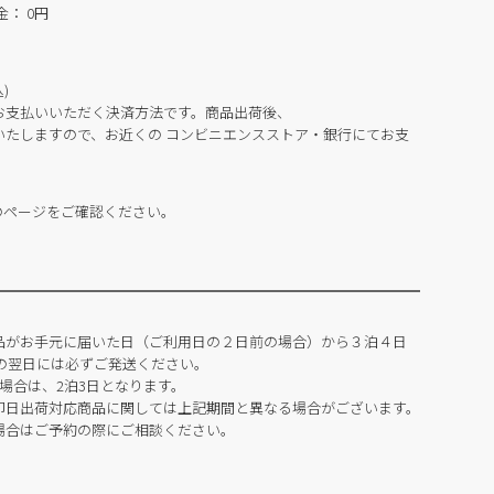
： 0円
)
お支払いいただく決済方法です。商品出荷後、
いたしますので、お近くの コンビニエンスストア・銀行にてお支
のページをご確認ください。
品がお手元に届いた日（ご利用日の２日前の場合）から３泊４日
の翌日には必ずご発送ください。
場合は、2泊3日となります。
即日出荷対応商品に関しては上記期間と異なる場合がございます。
場合はご予約の際にご相談ください。