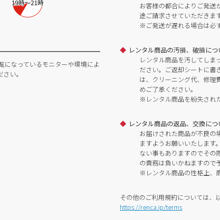
お客様の都合によりご発送
途ご請求させていただきま
※ご発送が遅れる場合は必
レンタル商品の汚損、破損につ
レンタル商品を汚してしま
覧になっているモニターや環境によ
ださい。ご返却シートに書
ださい。
は、クリーニング代、修理
めご了承ください。
※レンタル商品を紛失され
レンタル商品の返品、交換につ
お届けされた商品が不良の
ますようお願いいたします
ない事もありますのでその
の責務は負いかねますので
※レンタル商品の性格上、
その他のご利用規約については、
https://renca.jp/terms