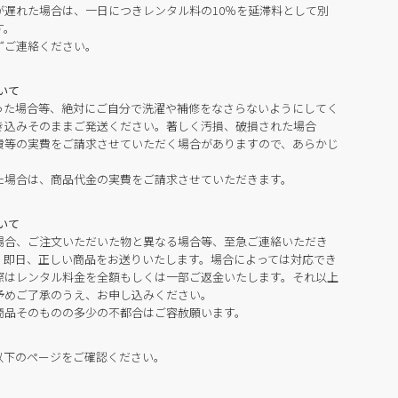
が遅れた場合は、一日につきレンタル料の10％を延滞料として別
す。
ずご連絡ください。
いて
った場合等、絶対にご自分で洗濯や補修をなさらないようにしてく
き込みそのままご発送ください。著しく汚損、破損された場合
費等の実費をご請求させていただく場合がありますので、あらかじ
た場合は、商品代金の実費をご請求させていただきます。
いて
場合、ご注文いただいた物と異なる場合等、至急ご連絡いただき
。即日、正しい商品をお送りいたします。場合によっては対応でき
際はレンタル料金を全額もしくは一部ご返金いたします。それ以上
予めご了承のうえ、お申し込みください。
商品そのものの多少の不都合はご容赦願います。
以下のページをご確認ください。