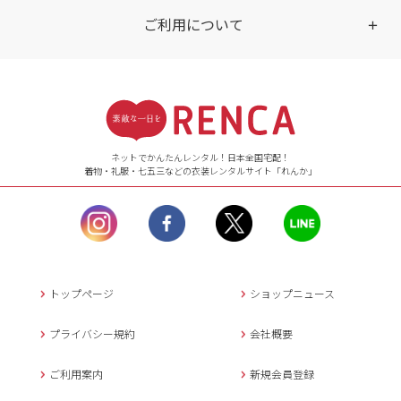
ご利用について
受付時間
【ご注文（インターネット）】
24時間年中無休
ネットでかんたんレンタル！日本全国宅配！
着物・礼服・七五三などの衣装レンタルサイト「れんか」
【お問い合わせ窓口（メー
ル）】10:00~17:00
土曜日、日曜日、臨
時休業日を除く。
営業時間外にいただ
いたメールは、緊急時を
のぞき翌日営業日以降に
トップページ
ショップニュース
返信させていただきま
す。
プライバシー規約
会社概要
年末年始、大型連休
の場合は別途記載
ご利用案内
新規会員登録