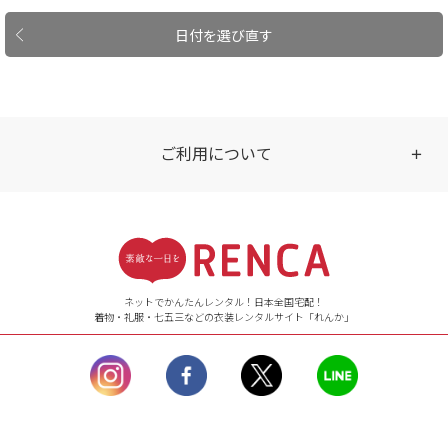
日付を選び直す
ご利用について
受付時間
【ご注文（インターネット）】
24時間年中無休
ネットでかんたんレンタル！日本全国宅配！
着物・礼服・七五三などの衣装レンタルサイト「れんか」
【お問い合わせ窓口（メー
ル）】10:00~17:00
土曜日、日曜日、臨
時休業日を除く。
営業時間外にいただ
いたメールは、緊急時を
のぞき翌日営業日以降に