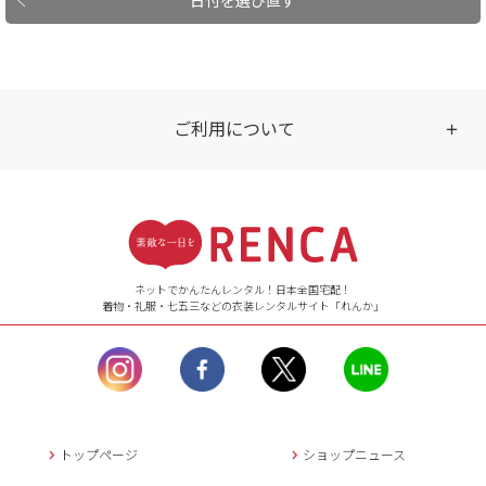
ご利用について
受付時間
【ご注文（インターネット）】
24時間年中無休
ネットでかんたんレンタル！日本全国宅配！
着物・礼服・七五三などの衣装レンタルサイト「れんか」
【お問い合わせ窓口（メー
ル）】10:00~17:00
土曜日、日曜日、臨
時休業日を除く。
営業時間外にいただ
いたメールは、緊急時を
のぞき翌日営業日以降に
トップページ
ショップニュース
返信させていただきま
す。