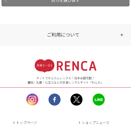
ご利用について
受付時間
【ご注文（インターネット）】
24時間年中無休
ネットでかんたんレンタル！日本全国宅配！
着物・礼服・七五三などの衣装レンタルサイト「れんか」
【お問い合わせ窓口（メー
ル）】10:00~17:00
土曜日、日曜日、臨
時休業日を除く。
営業時間外にいただ
いたメールは、緊急時を
のぞき翌日営業日以降に
トップページ
ショップニュース
返信させていただきま
す。