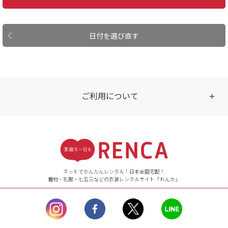
日付を選び直す
ご利用について
受付時間
【ご注文（インターネット）】
24時間年中無休
ネットでかんたんレンタル！日本全国宅配！
着物・礼服・七五三などの衣装レンタルサイト「れんか」
【お問い合わせ窓口（メー
ル）】10:00~17:00
土曜日、日曜日、臨
時休業日を除く。
営業時間外にいただ