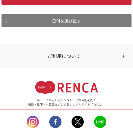
日付を選び直す
ご利用について
受付時間
【ご注文（インターネット）】
24時間年中無休
ネットでかんたんレンタル！日本全国宅配！
着物・礼服・七五三などの衣装レンタルサイト「れんか」
【お問い合わせ窓口（メー
ル）】10:00~17:00
土曜日、日曜日、臨
時休業日を除く。
営業時間外にいただ