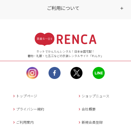
ご利用について
受付時間
【ご注文（インターネット）】
24時間年中無休
ネットでかんたんレンタル！日本全国宅配！
着物・礼服・七五三などの衣装レンタルサイト「れんか」
【お問い合わせ窓口（メー
ル）】10:00~17:00
土曜日、日曜日、臨
時休業日を除く。
営業時間外にいただ
いたメールは、緊急時を
のぞき翌日営業日以降に
トップページ
ショップニュース
返信させていただきま
す。
プライバシー規約
会社概要
年末年始、大型連休
の場合は別途記載
ご利用案内
新規会員登録