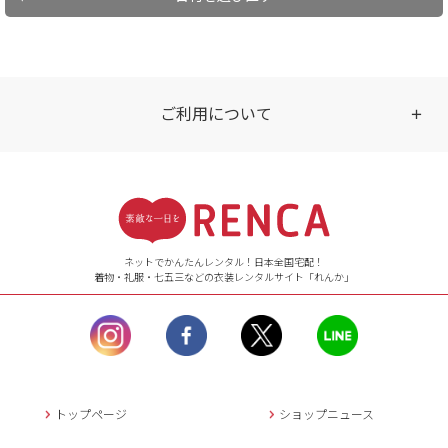
ご利用について
受付時間
【ご注文（インターネット）】
24時間年中無休
ネットでかんたんレンタル！日本全国宅配！
着物・礼服・七五三などの衣装レンタルサイト「れんか」
【お問い合わせ窓口（メー
ル）】10:00~17:00
土曜日、日曜日、臨
時休業日を除く。
営業時間外にいただ
いたメールは、緊急時を
のぞき翌日営業日以降に
トップページ
ショップニュース
返信させていただきま
す。