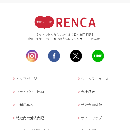
受付時間
【ご注文（インターネット）】
24時間年中無休
ネットでかんたんレンタル！日本全国宅配！
着物・礼服・七五三などの衣装レンタルサイト「れんか」
【お問い合わせ窓口（メー
ル）】10:00~17:00
土曜日、日曜日、臨
時休業日を除く。
営業時間外にいただ
いたメールは、緊急時を
のぞき翌日営業日以降に
トップページ
ショップニュース
返信させていただきま
す。
プライバシー規約
会社概要
年末年始、大型連休
の場合は別途記載
ご利用案内
新規会員登録
メールでのお問い合わせ
特定商取引法表記
サイトマップ