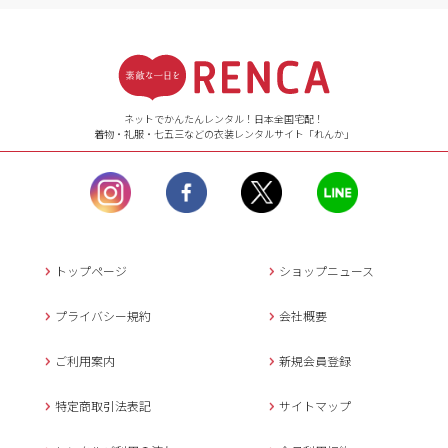
受付時間
【ご注文（インターネット）】
24時間年中無休
ネットでかんたんレンタル！日本全国宅配！
着物・礼服・七五三などの衣装レンタルサイト「れんか」
【お問い合わせ窓口（メー
ル）】10:00~17:00
土曜日、日曜日、臨
時休業日を除く。
営業時間外にいただ
いたメールは、緊急時を
のぞき翌日営業日以降に
トップページ
ショップニュース
返信させていただきま
す。
プライバシー規約
会社概要
年末年始、大型連休
の場合は別途記載
ご利用案内
新規会員登録
メールでのお問い合わせ
特定商取引法表記
サイトマップ