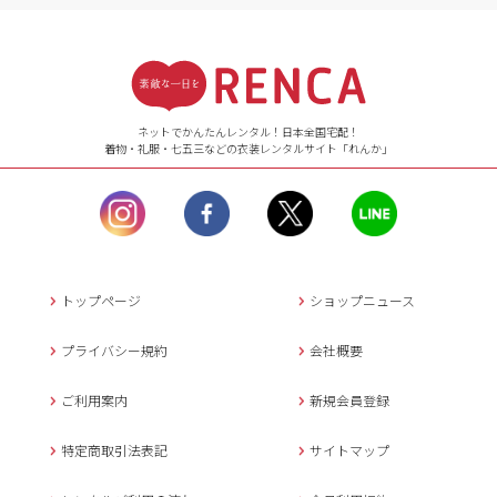
受付時間
【ご注文（インターネット）】
24時間年中無休
ネットでかんたんレンタル！日本全国宅配！
着物・礼服・七五三などの衣装レンタルサイト「れんか」
【お問い合わせ窓口（メー
ル）】10:00~17:00
土曜日、日曜日、臨
時休業日を除く。
営業時間外にいただ
いたメールは、緊急時を
のぞき翌日営業日以降に
トップページ
ショップニュース
返信させていただきま
す。
プライバシー規約
会社概要
年末年始、大型連休
の場合は別途記載
ご利用案内
新規会員登録
メールでのお問い合わせ
特定商取引法表記
サイトマップ