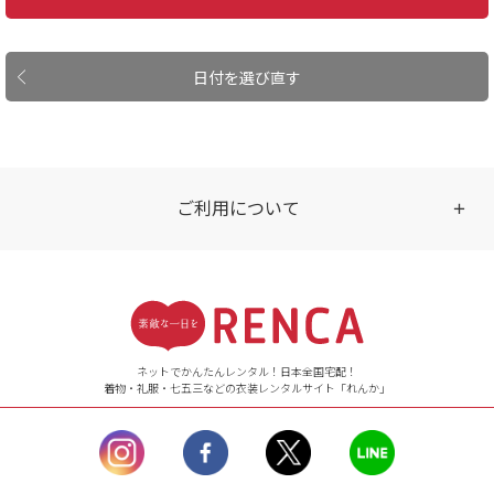
日付を選び直す
ご利用について
受付時間
【ご注文（インターネット）】
24時間年中無休
ネットでかんたんレンタル！日本全国宅配！
着物・礼服・七五三などの衣装レンタルサイト「れんか」
【お問い合わせ窓口（メー
ル）】10:00~17:00
土曜日、日曜日、臨
時休業日を除く。
営業時間外にいただ