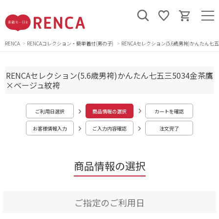
RENCA
RENCAコレクション・簡単着付(男の子)
RENCAセレクション(5.6歳男袴)かんたん七
RENCAセレクション(5.6歳男袴)かんたん七五三5034金茶鷹
×ベージュ紋袴
ご利用日選択
商品情報の選択
カートを確認
お客様情報入力
ご入力内容確認
注文完了
商品情報の選択
ご指定のご利用日