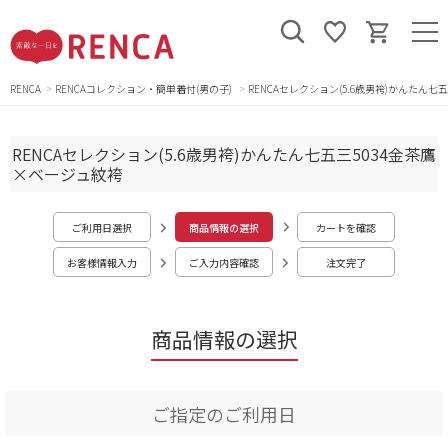
RENCA
RENCAコレクション・簡単着付(男の子)
RENCAセレクション(5.6歳男袴)かんたん七
RENCAセレクション(5.6歳男袴)かんたん七五三5034金茶鷹
×ベージュ紋袴
ご利用日選択
商品情報の選択
カートを確認
お客様情報入力
ご入力内容確認
注文完了
商品情報の選択
ご指定のご利用日