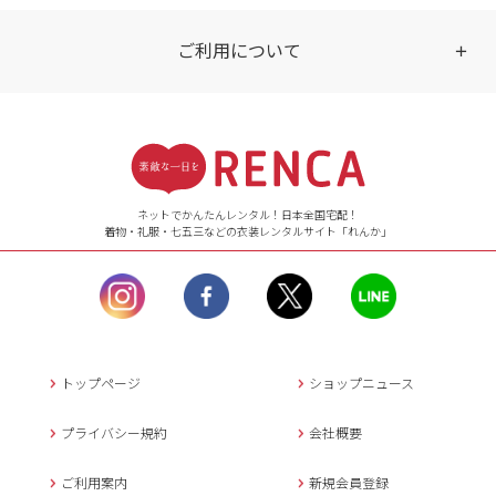
ご利用について
受付時間
【ご注文（インターネット）】
24時間年中無休
ネットでかんたんレンタル！日本全国宅配！
着物・礼服・七五三などの衣装レンタルサイト「れんか」
【お問い合わせ窓口（メー
ル）】10:00~17:00
土曜日、日曜日、臨
時休業日を除く。
営業時間外にいただ
いたメールは、緊急時を
のぞき翌日営業日以降に
トップページ
ショップニュース
返信させていただきま
す。
プライバシー規約
会社概要
年末年始、大型連休
の場合は別途記載
ご利用案内
新規会員登録