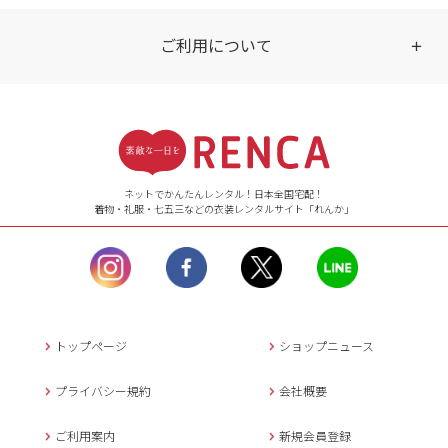
ご利用について
受付時間
【ご注文（インターネット）】
24時間年中無休
ネットでかんたんレンタル！日本全国宅配！
着物・礼服・七五三などの衣装レンタルサイト「れんか」
【お問い合わせ窓口（メー
ル）】10:00~17:00
土曜日、日曜日、臨
時休業日を除く。
営業時間外にいただ
いたメールは、緊急時を
のぞき翌日営業日以降に
トップページ
ショップニュース
返信させていただきま
す。
プライバシー規約
会社概要
年末年始、大型連休
の場合は別途記載
ご利用案内
新規会員登録