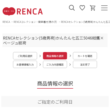
RENCA
RENCAコレクション・簡単着付(男の子)
RENCAセレクション(5歳男袴)かんたん七五
RENCAセレクション(5歳男袴)かんたん七五三5046紺鷹×
ベージュ紋袴
ご利用日選択
商品情報の選択
カートを確認
お客様情報入力
ご入力内容確認
注文完了
商品情報の選択
ご指定のご利用日