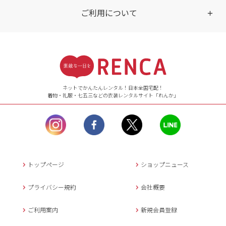
ご利用について
受付時間
【ご注文（インターネット）】
24時間年中無休
ネットでかんたんレンタル！日本全国宅配！
着物・礼服・七五三などの衣装レンタルサイト「れんか」
【お問い合わせ窓口（メー
ル）】10:00~17:00
土曜日、日曜日、臨
時休業日を除く。
営業時間外にいただ
いたメールは、緊急時を
のぞき翌日営業日以降に
トップページ
ショップニュース
返信させていただきま
す。
プライバシー規約
会社概要
年末年始、大型連休
の場合は別途記載
ご利用案内
新規会員登録