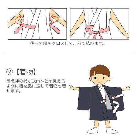
後ろで紐をクロスして、前で結びます。
②【着物】
長襦袢の衿が1cm～2cm見える
ように紐を脇に通して着物を着
せます。