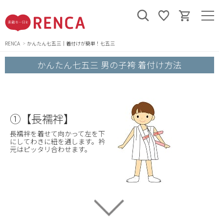
RENCA
かんたん七五三｜着付けが簡単！七五三
かんたん七五三 男の子袴 着付け方法
①【長襦袢】
長襦袢を着せて向かって左を下
にしてわきに紐を通します。衿
元はピッタリ合わせます。