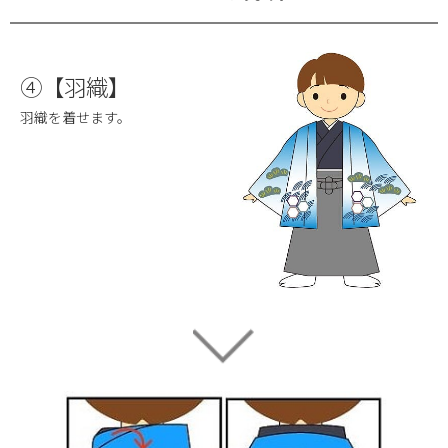
④【羽織】
羽織を着せます。