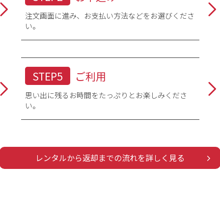
注文画面に進み、お支払い方法などをお選びくださ
つけ根から肩へかけて一度測り、そこを起点に手のくるぶしまでを測り
い。
すので注意しましょう。
袖丈は袖の上端から下端までの長さになります
STEP5
ご利用
思い出に残るお時間をたっぷりとお楽しみくださ
い。
レンタルから返却までの流れを詳しく見る