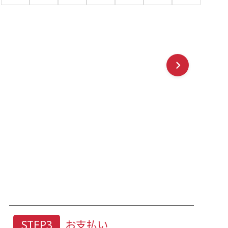
す。
ンタル商品では身丈が長めになる場合が多いので、おは
STEP3
お支払い