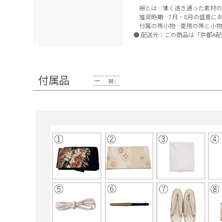
絽とは…薄く透き通った素材の
推奨時期…7月・8月の盛夏に
付属の帯小物…夏用の帯と小物
配送元：この商品は「京都A配
付属品
開く