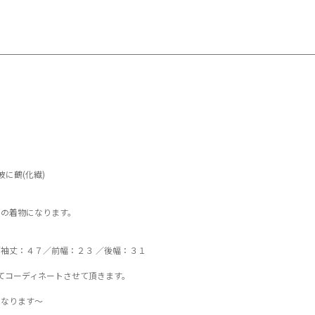
 波に鶴(化繊)
の着物になります。
袖丈：４７／前幅：２３ ／後幅：３１
てコーディネートさせて頂きます。
となります～