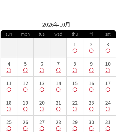
2026年
10
月
1号
23号
25号
27号
sun
mon
tue
wed
thu
fri
sat
1
2
3
9cm
～112cm
～118cm
～124cm
記載の対応身長と号数サイズ間でのフリーサイズとお考えください）
4
5
6
7
8
9
10
11
12
13
14
15
16
17
18
19
20
21
22
23
24
25
26
27
28
29
30
31