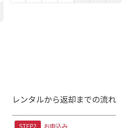
レンタルから返却までの流れ
身丈は着物の衿の付け根から裾までの長さになりま
分の身長と同じくらいの長さがちょうど良い長さとされていますが、レ
STEP2
お申込み
しょりで調節しましょう。