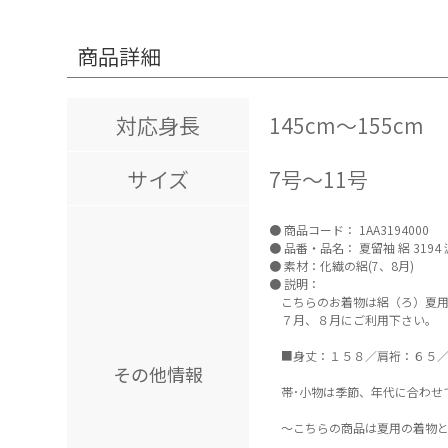
商品詳細
対応身長
145cm～155cm
サイズ
7号～11号
商品コード：
1AA3194000
品番・品名：
夏留袖 絽 3194
素材：化繊の絽(7、8月)
説明：
こちらのお着物は絽（ろ）夏用
７月、８月にご利用下さい。
■身丈：１５８／肩裄：６５／
その他情報
帯･小物は季節、年代に合わせ
～こちらの商品は夏用の着物