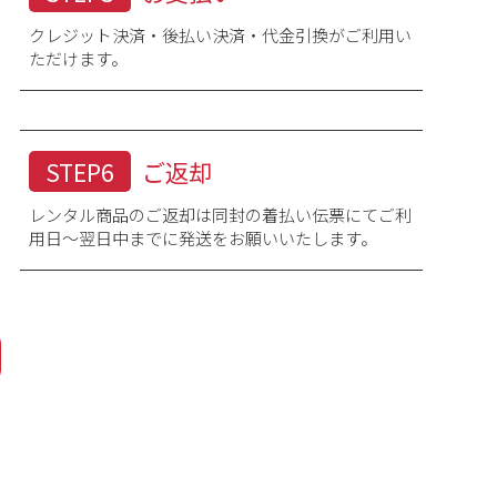
クレジット決済・後払い決済・代金引換がご利用い
ます。 洋服とは測り方が違うので肩裄の長さが異なりま
ただけます。
。
STEP6
ご返却
レンタル商品のご返却は同封の着払い伝票にてご利
用日～翌日中までに発送をお願いいたします。