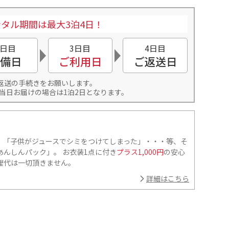
タル期間は最大3泊4日！
2日目
3日目
4日目
備日
ご利用日
ご返送日
返送の手続きをお願いします。
当日お届けの場合は1泊2日となります。
」「子供がジュースでシミをつけてしまった」・・・等、そ
んしんパック」。 お衣装1点に付き
プラス1,000円
の安心
理代は一切頂きません。
詳細はこちら