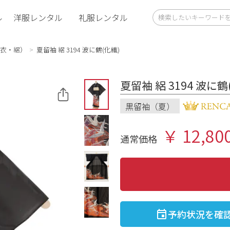
ル
洋服レンタル
礼服レンタル
衣・絽）
夏留袖 絽 3194 波に鶴(化繊)
夏留袖 絽 3194 波に鶴
黒留袖（夏）
￥ 12,80
通常価格
予約状況を確