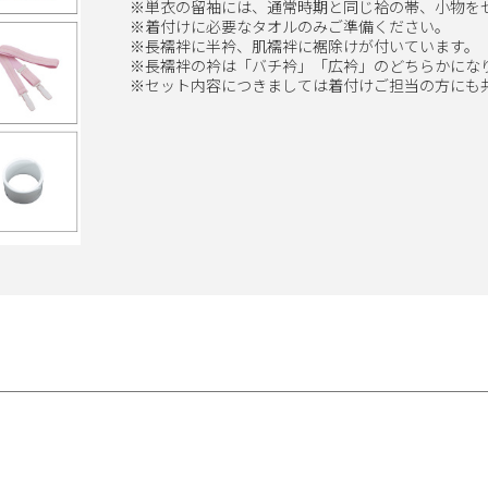
※単衣の留袖には、通常時期と同じ袷の帯、小物を
※着付けに必要なタオルのみご準備ください。
※長襦袢に半衿、肌襦袢に裾除けが付いています。
※長襦袢の衿は「バチ衿」「広衿」のどちらかにな
※セット内容につきましては着付けご担当の方にも