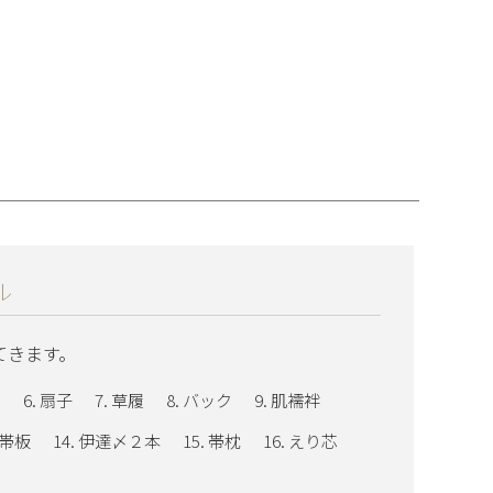
ル
てきます。
〆
扇子
草履
バック
肌襦袢
帯板
伊達〆２本
帯枕
えり芯