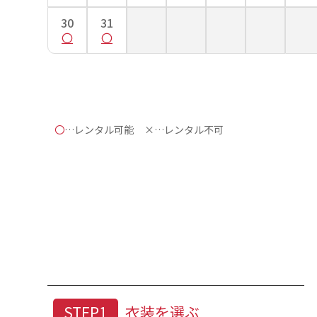
30
31
〇
…レンタル可能
×…レンタル不可
身丈
女性の場合、着物の身丈はご自
STEP1
衣装を選ぶ