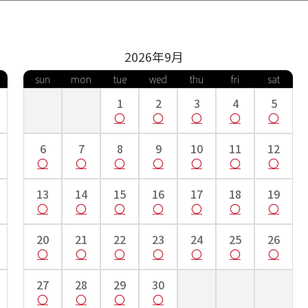
お測りいただき、以下の表より号数の確認をお願いします。
2026年
9
月
13号
15号
17号
19号
2
sun
mon
tue
wed
thu
fri
sat
1
2
3
4
5
～95cm
～98cm
～100cm
～106cm
～10
品詳細欄にて明記されているサイズの着物をお届けさせていただいております。（商品詳細
めご了承ください。
6
7
8
9
10
11
12
13
14
15
16
17
18
19
20
21
22
23
24
25
26
27
28
29
30