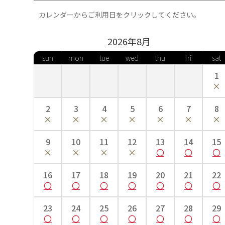
カレンダーからご利用日をクリックしてください。
バスト・ウエスト・ヒップの中で一番ふくよかな部分を
2026年
8
月
5号
7号
9号
11号
sun
mon
tue
wed
thu
fri
sat
1
～84cm
～88cm
～90cm
～92cm
※号数に合わせて着物のサイズが変わることは無く、各商品ページの商
※肌襦袢や着付小物は、号数によって付属するサイズが異なります。予
2
3
4
5
6
7
8
※着付け師様と事前にサイズのご確認を頂く事をおすすめ致します。
着物の部分名称
9
10
11
12
13
14
15
16
17
18
19
20
21
22
23
24
25
26
27
28
29