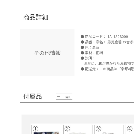
商品詳細
商品コード：
1AL1508000
品番・品名：
男児産着 お宮参り
色：黒系
その他情報
素材：正絹
説明：
黒地に、鷹が描かれたお着物で
配送元：この商品は「京都A配
付属品
開く