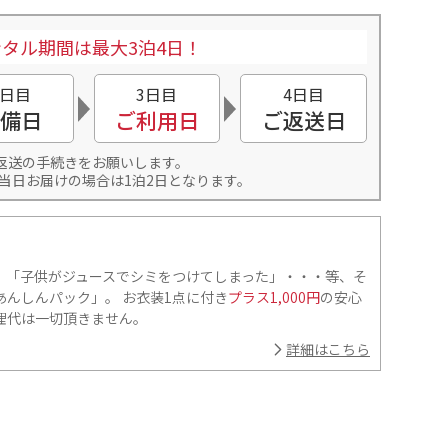
タル期間は最大3泊4日！
2日目
3日目
4日目
備日
ご利用日
ご返送日
返送の手続きをお願いします。
当日お届けの場合は1泊2日となります。
」「子供がジュースでシミをつけてしまった」・・・等、そ
んしんパック」。 お衣装1点に付き
プラス1,000円
の安心
理代は一切頂きません。
詳細はこちら