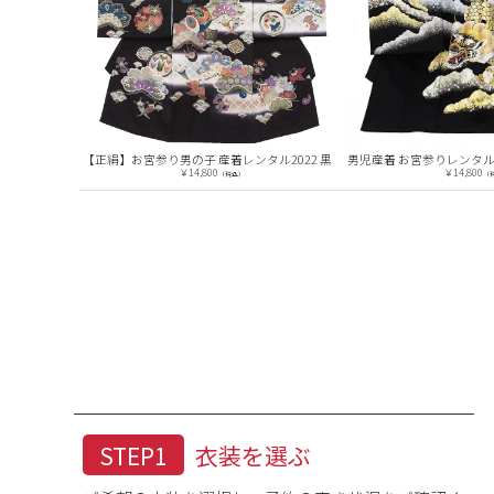
【正絹】お宮参り男の子 産着レンタル 2438 黒もみじ
【正絹】お宮参り男の子 産着レンタル2022 黒
￥14,800
￥14,800
（税込）
（
STEP1
衣装を選ぶ