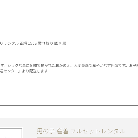
 レンタル 正絹 1508 黒地 絞り 鷹 刺繍
す。シックな黒に刺繍で描かれた鷹が映え、大変豪華で華やかな雰囲気です。お子
送センター」より配送します
男の子 産着 フルセットレンタル