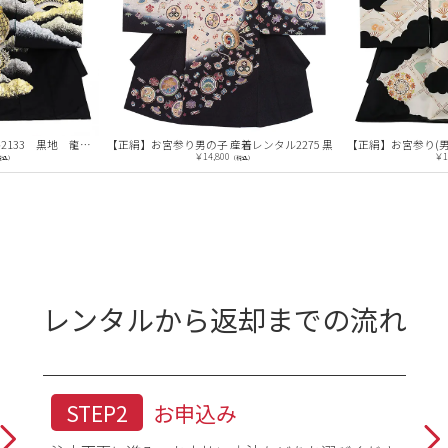
男児産着 お宮参りレンタル2133 黒地 龍に富士山
【正絹】お宮参り男の子 産着レンタル2275 黒
￥14,800
￥1
税込）
（税込）
レンタルから返却までの流れ
STEP2
お申込み