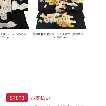
【正絹】お宮参り(男の子)レンタル 0103 黒 雲取り唐花紋
男児産着 お宮参りレンタル1976【高級正絹】黒濃紺地 吉祥文様
4,800
￥14,800
（税込）
（税込）
STEP3
お支払い