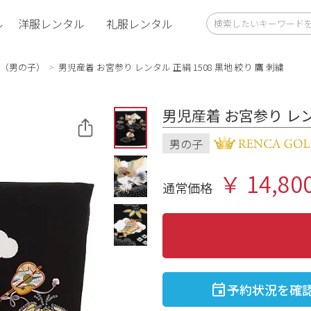
ル
洋服レンタル
礼服レンタル
（男の子）
男児産着 お宮参り レンタル 正絹 1508 黒地 絞り 鷹 刺繍
男児産着 お宮参り レンタ
男の子
￥ 14,80
通常価格
予約状況を確