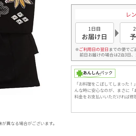
レン
1日目
お届け日
予
ご利用日の翌日
までの便でご
前日お届けの場合は2泊3日、
「お料理をこぼしてしまった！
んな時に安心なのが、まさに「あ
料金をお支払いいただければ修
味が異なる場合がございます。