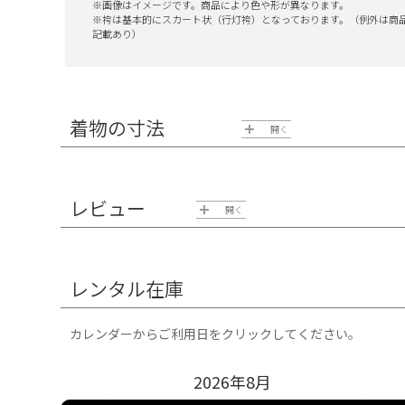
※画像はイメージです。商品により色や形が異なります。
※袴は基本的にスカート状（行灯袴）となっております。（
例外は商
記載あり）
着物の寸法
開く
レビュー
開く
良い記念になりました
レンタル在庫
投稿日：2018/03/18
カレンダーからご利用日をクリックしてください。
ネット予約なので、実際の素材や色など不安があ
すごく良かったです！ただ、美容室で着物用の肌
2026年
8
月
い☆4つにしました。