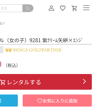
ﾝｼﾞ
女の子）9281 紫ｸﾘｰﾑ矢絣×ｴﾝｼﾞ
）
0
（税込）
レンタルする
認
お気に入りに追加