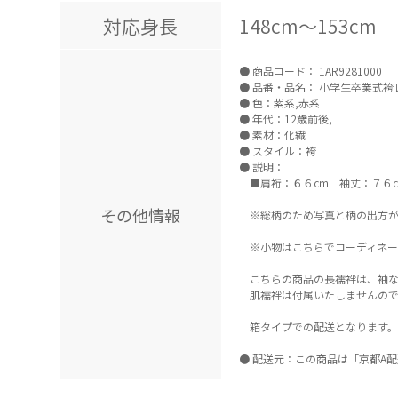
対応身長
148cm～153cm
商品コード：
1AR9281000
品番・品名：
小学生卒業式袴レン
色：紫系,赤系
年代：12歳前後,
素材：化繊
スタイル：袴
説明：
■肩裄：６６cm 袖丈：７６c
その他情報
※総柄のため写真と柄の出方が
※小物はこちらでコーディネー
こちらの商品の長襦袢は、袖な
肌襦袢は付属いたしませんの
箱タイプでの配送となります。
配送元：この商品は「京都A配