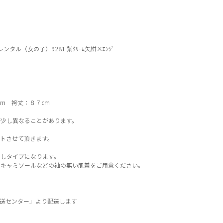
タル（女の子）9281 紫ｸﾘｰﾑ矢絣×ｴﾝｼﾞ
m 袴丈：８７cm
少し異なることがあります。
トさせて頂きます。
しタイプになります。
でキャミソールなどの袖の無い肌着をご用意ください。
送センター」より配送します