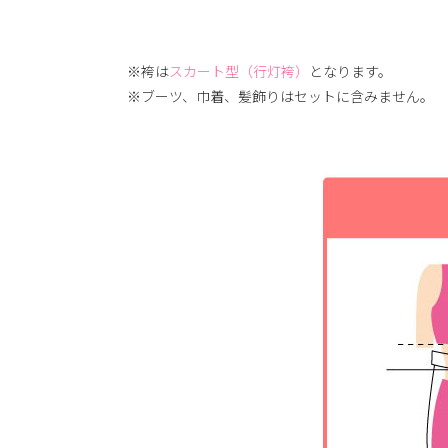
※袴は
スカート型（行灯袴）
となります。
※ブーツ、巾着、髪飾りはセットに含みません。