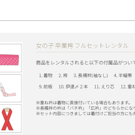
女の子 卒業袴 フルセットレンタル
商品をレンタルされると以下の付属品がつい
着物
袴
長襦袢(袖なし)
半幅帯
前板
伊達〆２本
えり芯
重
※重ね衿は着物に直接付いている場合もあります。
※長襦袢の衿は「バチ衿」「広衿」のどちらかにな
※セット内容につきましては着付けご担当の方にも