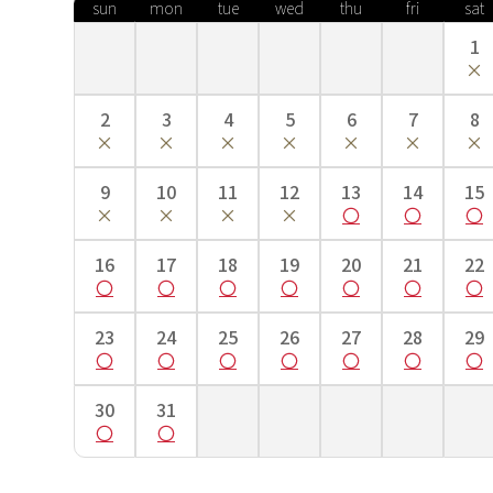
sun
mon
tue
wed
thu
fri
sat
1
■肩裄…手を斜め45度位にして、首のつけ根から肩へかけ
2
3
4
5
6
7
8
■袖丈…袖の上端から下端までの長さ。
■袴丈…袴の前側の紐下からの長さ。
ご自身の袴丈を知る方法
9
10
11
12
13
14
15
16
17
18
19
20
21
22
23
24
25
26
27
28
29
30
31