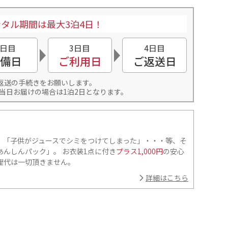
タル期間は最大3泊4日！
2日目
3日目
4日目
備日
ご利用日
ご返送日
返送の手続きをお願いします。
当日お届けの場合は1泊2日となります。
」「子供がジュースでシミをつけてしまった」・・・等、そ
んしんパック」。 お衣装1点に付き
プラス1,000円
の安心
理代は一切頂きません。
詳細はこちら