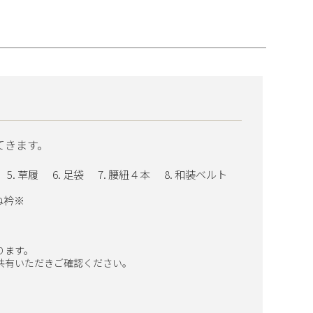
てきます。
草履
足袋
腰紐４本
和装ベルト
ね衿※
ります。
共有いただきご確認ください。