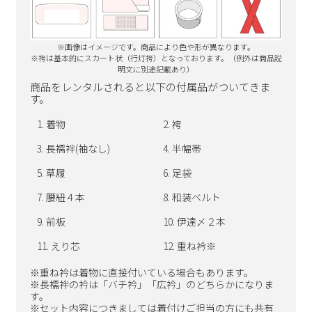
※画像はイメージです。商品により色や形が異なります。
※袴は基本的にスカート状（行灯袴）となっております。（
例外は商品説
明文に別途記載あり）
商品をレンタルされると以下の付属品がついてきま
す。
着物
袴
長襦袢(袖なし)
半幅帯
草履
足袋
腰紐４本
和装ベルト
前板
伊達〆２本
えり芯
重ね衿※
※重ね衿は着物に直接付いている場合もあります。
※長襦袢の衿は「バチ衿」「広衿」のどちらかになりま
す。
※セット内容につきましては着付けご担当の方にも共有