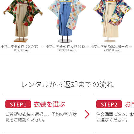
小学生 卒業式 袴 女児 9912 ﾎﾟﾝﾎﾟﾈｯﾄ 水色 花×水色袴
小学生卒業式袴（女の子）レンタルA003 緑地 牡丹×ﾍﾞｰｼﾞｭ袴
小学生卒業袴082L 紅一点 青 椿 梅 菊/ベージュ 紐 ストライプ
￥19,800
￥19,800
￥19,800
（税込）
（税込）
（税込）
レンタルから返却までの流れ
衣装を選ぶ
お
STEP1
STEP2
ご希望の衣装を選択し、予約の空き状
注文画面に進み、
況をご確認ください。
お選びください。