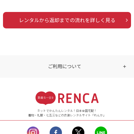
レンタルから返却までの流れを詳しく見る
ご利用について
受付時間
【ご注文（インターネット）】
24時間年中無休
ネットでかんたんレンタル！日本全国宅配！
着物・礼服・七五三などの衣装レンタルサイト「れんか」
【お問い合わせ窓口（メー
ル）】10:00~17:00
土曜日、日曜日、臨
時休業日を除く。