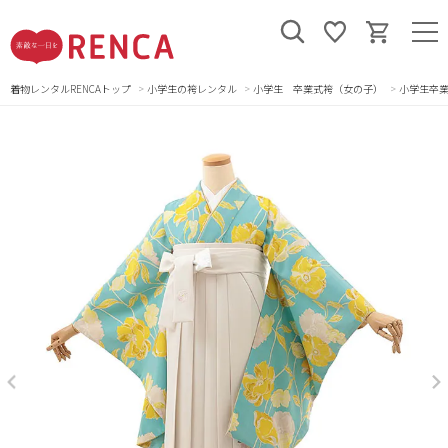
着物レンタルRENCAトップ
小学生の袴レンタル
小学生 卒業式袴（女の子）
小学生卒業