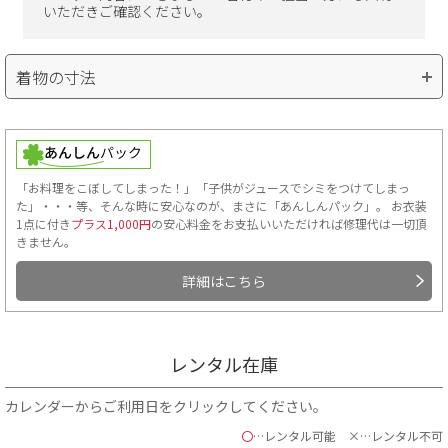
いただきご確認ください。
着物の寸法
「お料理をこぼしてしまった！」「子供がジュースでシミをつけてしまっ
た」・・・等、そんな時に安心なのが、まさに「あんしんパック」。 お衣装
1点に付き
プラス1,000円
の安心料金をお支払いいただければ修理代は一切頂
きません。
詳細はこちら
■肩裄…手を斜め45度位にして、首のつけ根から肩へかけて一度測
り、そこを起点に手のくるぶしまでを測ります。
■袖丈…袖の上端から下端までの長さ。
レンタル在庫
■袴丈…袴の前側の紐下からの長さ。
ご自身の袴丈を知る方法
カレンダーからご利用日をクリックしてください。
〇
…レンタル可能
×…レンタル不可