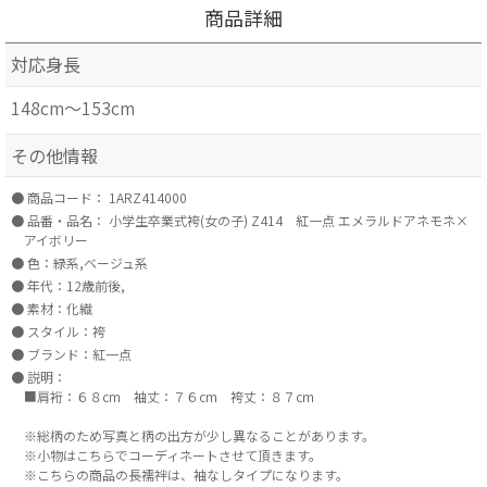
商品詳細
対応身長
148cm～153cm
その他情報
商品コード：
1ARZ414000
品番・品名：
小学生卒業式袴(女の子) Z414 紅一点 エメラルドアネモネ×
アイボリー
色：緑系,ベージュ系
年代：12歳前後,
素材：化繊
スタイル：袴
ブランド：紅一点
説明：
■肩裄：６８cm 袖丈：７６cm 袴丈：８７cm
※総柄のため写真と柄の出方が少し異なることがあります。
※小物はこちらでコーディネートさせて頂きます。
※こちらの商品の長襦袢は、袖なしタイプになります。