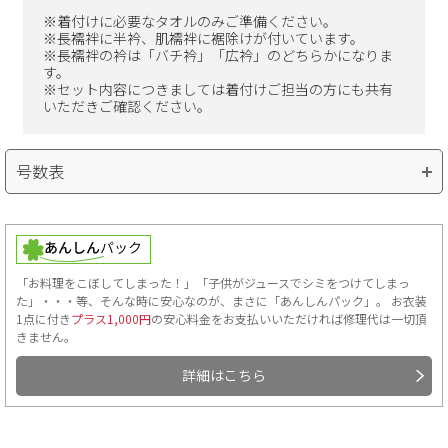
※着付けに必要なタオルのみご準備ください。
※長襦袢に半衿、肌襦袢に裾除けが付いています。
※長襦袢の衿は「バチ衿」「広衿」のどちらかになりま
す。
※セット内容につきましては着付けご担当の方にも共有
いただきご確認ください。
号数表
号数の確認方法
「お料理をこぼしてしまった！」「子供がジュースでシミをつけてしまっ
た」・・・等、そんな時に安心なのが、まさに「あんしんパック」。 お衣装
バスト・ウエスト・ヒップの中で一番ふくよかな部分をお測りい
1点に付き
プラス1,000円
の安心料金をお支払いいただければ修理代は一切頂
ただき、以下の表より号数の確認をお願いします。
きません。
詳細はこちら
5号
7号
9号
11号
13号
1
～84cm
～88cm
～90cm
～92cm
～95cm
～9