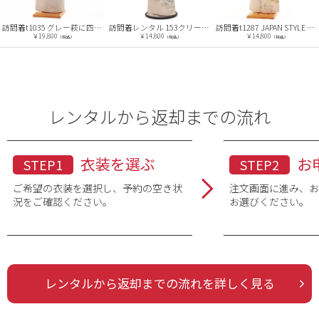
訪問着t1035 グレー萩に四季花
訪問着t1287 JAPAN STYLE ピンク 牡丹に雲
訪問着レンタル 153クリーム色/おしどりと梅
￥19,800
￥14,800
￥14,800
（税込）
（税込）
（税込）
レンタルから返却までの流れ
衣装を選ぶ
お
STEP1
STEP2
ご希望の衣装を選択し、予約の空き状
注文画面に進み、
況をご確認ください。
お選びください。
レンタルから返却までの流れを詳しく見る