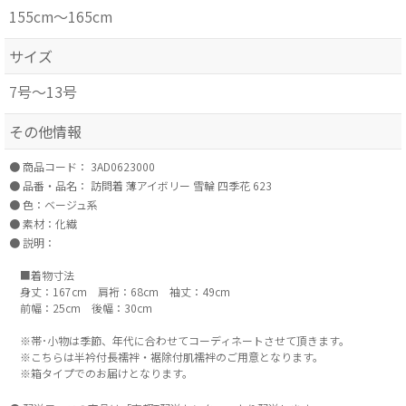
155cm～165cm
サイズ
7号～13号
その他情報
商品コード：
3AD0623000
品番・品名：
訪問着 薄アイボリー 雪輪 四季花 623
色：ベージュ系
素材：化繊
説明：
■着物寸法
身丈：167cm 肩裄：68cm 袖丈：49cm
前幅：25cm 後幅：30cm
※帯･小物は季節、年代に合わせてコーディネートさせて頂きます。
※こちらは半衿付長襦袢・裾除付肌襦袢のご用意となります。
※箱タイプでのお届けとなります。