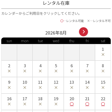
レンタル在庫
※号数に合わせて着物のサイズが変わることは無く、各商品ページの商品詳細欄にて
明記されているサイズの着物をお届けさせていただいております。（商品詳細記載の
対応身長と号数サイズ間でのフリーサイズとお考えください）
カレンダーからご利用日をクリックしてください。
※肌襦袢や着付小物は、号数によって付属するサイズが異なります。予めご了承くだ
〇
…レンタル可能
×…レンタル不可
さい。
※着付け師様と事前にサイズのご確認を頂く事をおすすめ致します。
2026年
8
月
着物の部分名称
sun
mon
tue
wed
thu
fri
sat
1
2
3
4
5
6
7
8
9
10
11
12
13
14
15
16
17
18
19
20
21
22