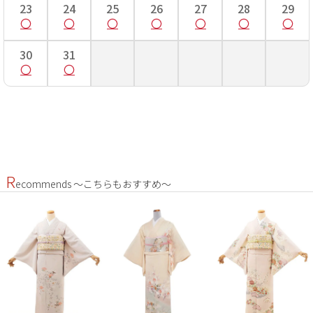
23
24
25
26
27
28
29
身
身丈は着物の衿の付け根から裾までの長さになります。
30
31
丈
女性の場合、着物の身丈はご自分の身長と同じくらいの長
さがちょうど良い長さとされていますが、レンタル商品で
は身丈が長めになる場合が多いので、おはしょりで調節し
ましょう。
肩
手を斜め45度位にして、首のつけ根から肩へかけて一度測
裄
り、そこを起点に手のくるぶしまでを測ります。 洋服とは
測り方が違うので肩裄の長さが異なりますので注意しまし
ょう。
R
ecommends ～こちらもおすすめ～
袖
袖丈は袖の上端から下端までの長さになります。
丈