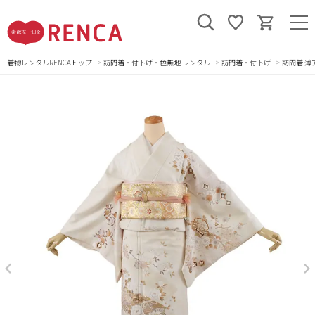
着物レンタルRENCAトップ
訪問着・付下げ・色無地 レンタル
訪問着・付下げ
訪問着 薄ア