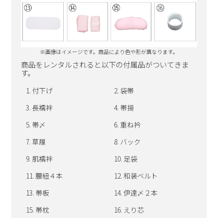
※画像はイメージです。商品により色や形が異なります。
商品をレンタルされると以下の付属品がついてきま
す。
付下げ
袋帯
長襦袢
帯揚
帯〆
重ね衿
草履
バック
肌襦袢
足袋
腰紐４本
和装ベルト
帯板
伊達〆２本
帯枕
えり芯