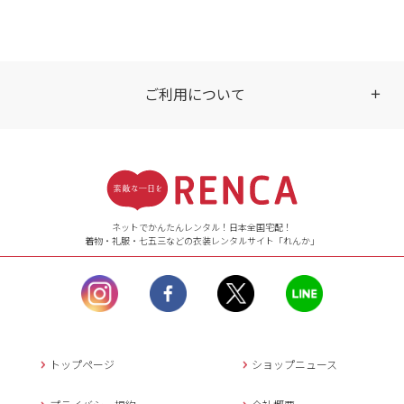
ご利用について
受付時間
【ご注文（インターネット）】
24時間年中無休
ネットでかんたんレンタル！日本全国宅配！
着物・礼服・七五三などの衣装レンタルサイト「れんか」
【お問い合わせ窓口（メー
ル）】10:00~17:00
土曜日、日曜日、臨
時休業日を除く。
営業時間外にいただ
いたメールは、緊急時を
のぞき翌日営業日以降に
トップページ
ショップニュース
返信させていただきま
す。