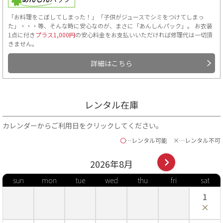
「お料理をこぼしてしまった！」「子供がジュースでシミをつけてしまっ
た」・・・等、そんな時に安心なのが、まさに「あんしんパック」。 お衣装
1点に付き
プラス1,000円
の安心料金をお支払いいただければ修理代は一切頂
きません。
詳細はこちら
レンタル在庫
カレンダーからご利用日をクリックしてください。
〇
…レンタル可能
×…レンタル不可
2026年
8
月
sun
mon
tue
wed
thu
fri
sat
1