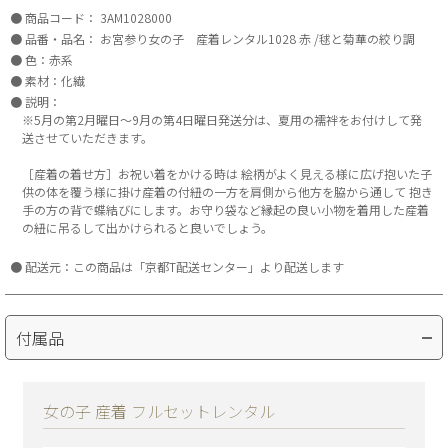
商品コード：
3AM1028000
品番・品名：
お宮参り女の子 産着レンタル1028 赤 /毬と菊華の絞り調
色：赤系
素材：化繊
説明：
※5月の第2月曜日～9月の第4日曜日発送分は、夏用の襦袢をお付けして発
送させていただきます。
［産着の着せ方］お祝い着をかける時は 絵柄がよく見える様に広げ抱いた子
供の体を覆う様に掛け産着の付紐の一方を肩側から他方を脇から通して 抱き
手の方の背で蝶結びにします。お守り袋など縁起の良い小物を着用した産着
の紐に吊るして出かけられると良いでしょう。
配送元：この商品は「京都T配送センター」より配送します
付属品
女の子 産着 フルセットレンタル