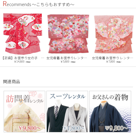
R
ecommends ～こちらもおすすめ～
【正絹】お宮参り女の子 産着レンタル1020 赤 /本絞りと刺繍の技
女児産着 お宮参りレンタル1036 赤地 手毬 疋田柄 菊 松
女児産着 お宮参り レンタル 1618 ピンク裾赤疋田柄花
￥14,800
￥5,800
￥7,800
（税込）
（税込）
（税込）
関連商品