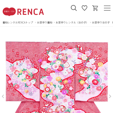
着物レンタルRENCAトップ
お宮参り着物
お宮参りレンタル（女の子）
お宮参り女の子 産