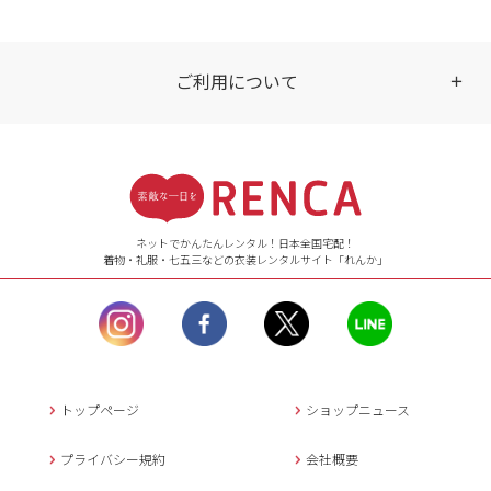
ご利用について
受付時間
【ご注文（インターネット）】
24時間年中無休
ネットでかんたんレンタル！日本全国宅配！
着物・礼服・七五三などの衣装レンタルサイト「れんか」
【お問い合わせ窓口（メー
ル）】10:00~17:00
土曜日、日曜日、臨
時休業日を除く。
営業時間外にいただ
いたメールは、緊急時を
のぞき翌日営業日以降に
トップページ
ショップニュース
返信させていただきま
す。
プライバシー規約
会社概要
年末年始、大型連休
の場合は別途記載