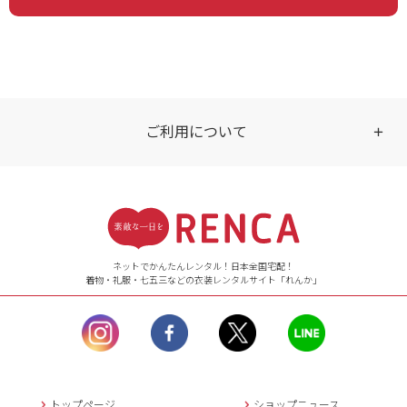
ご利用について
受付時間
【ご注文（インターネット）】
24時間年中無休
ネットでかんたんレンタル！日本全国宅配！
着物・礼服・七五三などの衣装レンタルサイト「れんか」
【お問い合わせ窓口（メー
ル）】10:00~17:00
土曜日、日曜日、臨
時休業日を除く。
営業時間外にいただ
いたメールは、緊急時を
のぞき翌日営業日以降に
トップページ
ショップニュース