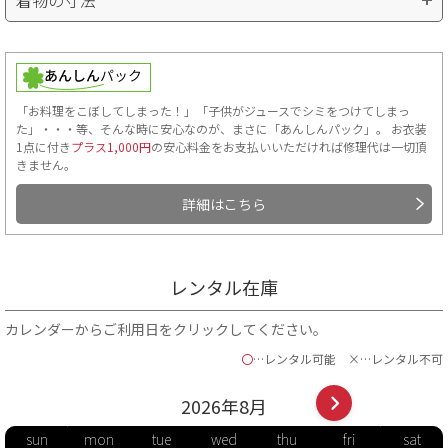
「お料理をこぼしてしまった！」「子供がジュースでシミをつけてしまっ
た」・・・等、そんな時に安心なのが、まさに「あんしんパック」。 お衣装
1点に付き
プラス1,000円
の安心料金をお支払いいただければ修理代は一切頂
きません。
詳細はこちら
■肩裄…手を斜め45度位にして、首のつけ根から肩へかけて一度測
り、そこを起点に手のくるぶしまでを測ります。
■袖丈…袖の上端から下端までの長さ。
レンタル在庫
■袴丈…袴の前側の紐下からの長さ。
ご自身の袴丈を知る方法
カレンダーからご利用日をクリックしてください。
〇
…レンタル可能
×…レンタル不可
2026年
8
月
sun
mon
tue
wed
thu
fri
sat