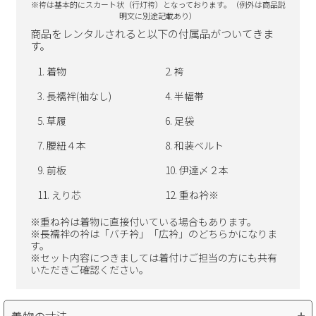
※袴は基本的にスカート状（行灯袴）となっております。（
例外は商品説
明文に別途記載あり）
商品をレンタルされると以下の付属品がついてきま
す。
着物
袴
長襦袢(袖なし)
半幅帯
草履
足袋
腰紐４本
和装ベルト
前板
伊達〆２本
えり芯
重ね衿※
※重ね衿は着物に直接付いている場合もあります。
※長襦袢の衿は「バチ衿」「広衿」のどちらかになりま
す。
※セット内容につきましては着付けご担当の方にも共有
いただきご確認ください。
着物の寸法