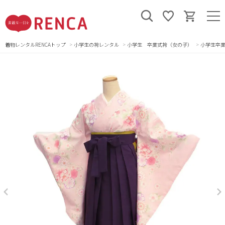
着物レンタルRENCAトップ
小学生の袴レンタル
小学生 卒業式袴（女の子）
小学生卒業