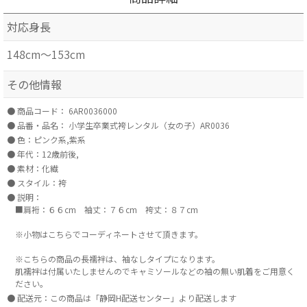
対応身長
148cm～153cm
その他情報
商品コード：
6AR0036000
品番・品名：
小学生卒業式袴レンタル（女の子）AR0036
色：ピンク系,紫系
年代：12歳前後,
素材：化繊
スタイル：袴
説明：
■肩裄：６６cm 袖丈：７６cm 袴丈：８７cm
※小物はこちらでコーディネートさせて頂きます。
※こちらの商品の長襦袢は、袖なしタイプになります。
肌襦袢は付属いたしませんのでキャミソールなどの袖の無い肌着をご用意く
ださい。
配送元：この商品は「静岡H配送センター」より配送します