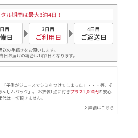
タル期間は最大3泊4日！
2日目
3日目
4日目
備日
ご利用日
ご返送日
返送の手続きをお願いします。
当日お届けの場合は1泊2日となります。
」「子供がジュースでシミをつけてしまった」・・・等、そ
んしんパック」。 お衣装1点に付き
プラス1,000円
の安心
理代は一切頂きません。
詳細はこちら