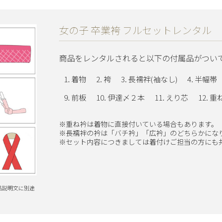
女の子 卒業袴 フルセットレンタル
商品をレンタルされると以下の付属品がつい
着物
袴
長襦袢(袖なし)
半幅帯
前板
伊達〆２本
えり芯
重
※重ね衿は着物に直接付いている場合もあります。
※長襦袢の衿は「バチ衿」「広衿」のどちらかにな
※セット内容につきましては着付けご担当の方にも
品説明文に別途