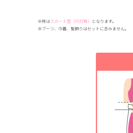
※袴は
スカート型（行灯袴）
となります。
※ブーツ、巾着、髪飾りはセットに含みません。