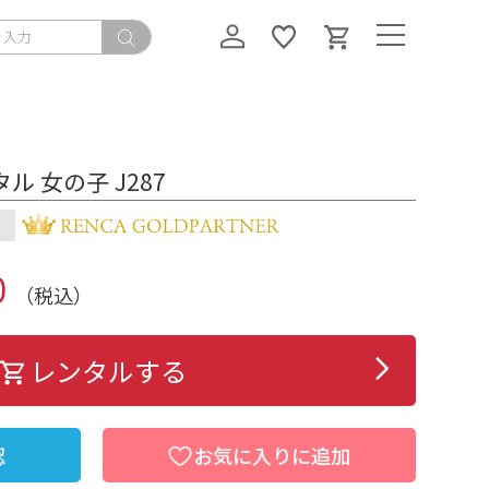
ル 女の子 J287
）
0
（税込）
レンタルする
認
お気に入りに追加