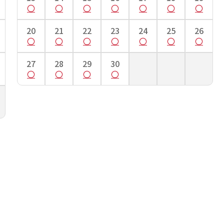
て一度測り、そこを起点に手のくるぶしまでを測ります。
20
21
22
23
24
25
26
27
28
29
30