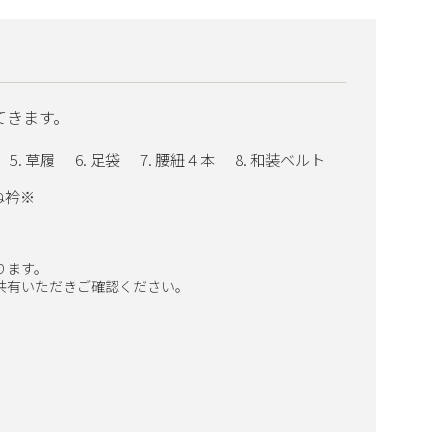
てきます。
草履
足袋
腰紐４本
和装ベルト
ね衿※
ります。
共有いただきご確認ください。