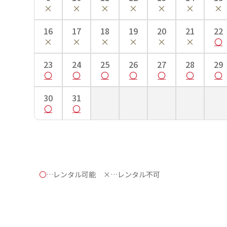
■肩裄…手を斜め45度位にして、首のつけ根から肩へかけ
■袖丈…袖の上端から下端までの長さ。
■袴丈…袴の前側の紐下からの長さ。
16
17
18
19
20
21
22
ご自身の袴丈を知る方法
23
24
25
26
27
28
29
30
31
〇
…レンタル可能
×…レンタル不可