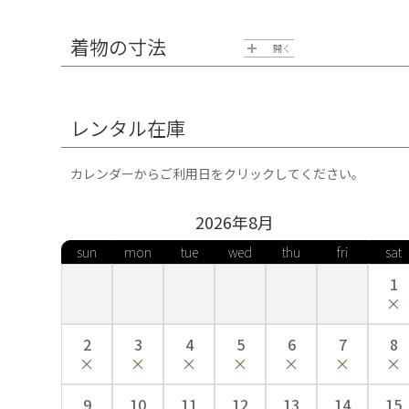
着物の寸法
開く
レンタル在庫
カレンダーからご利用日をクリックしてください。
2026年
8
月
sun
mon
tue
wed
thu
fri
sat
1
2
3
4
5
6
7
8
9
10
11
12
13
14
15