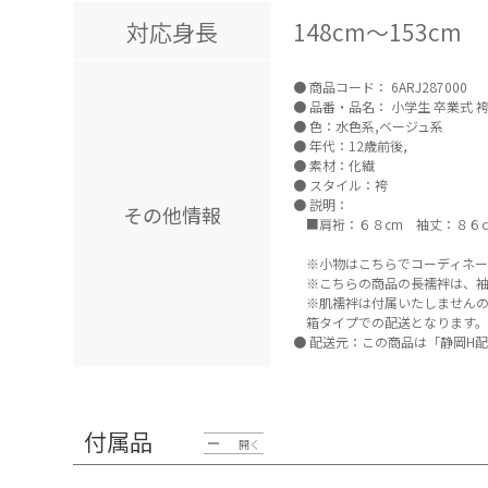
対応身長
148cm～153cm
商品コード：
6ARJ287000
品番・品名：
小学生 卒業式 袴
色：水色系,ベージュ系
年代：12歳前後,
素材：化繊
スタイル：袴
説明：
その他情報
■肩裄：６８cm 袖丈：８６c
※小物はこちらでコーディネー
※こちらの商品の長襦袢は、袖
※肌襦袢は付属いたしません
箱タイプでの配送となります。
配送元：この商品は「静岡H配
付属品
開く