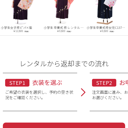
小学生女子袴 ﾋﾟﾝｸ×紫
小学生 卒業式 袴 レンタル 女の子 J122
小学生卒業式袴女児C137白花×紺袴
￥12,800
￥9,800
￥9,800
（税込）
（税込）
（税込）
レンタルから返却までの流れ
衣装を選ぶ
お
STEP1
STEP2
ご希望の衣装を選択し、予約の空き状
注文画面に進み、
況をご確認ください。
お選びください。