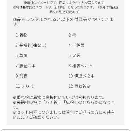
※画像はイメージです。商品により色や形が異なります。
※袴は基本的にスカート状（行灯袴）となっております。（
例外は商品説
明文に別途記載あり）
商品をレンタルされると以下の付属品がついてきま
す。
着物
袴
長襦袢(袖なし)
半幅帯
草履
足袋
腰紐４本
和装ベルト
前板
伊達〆２本
えり芯
重ね衿※
※重ね衿は着物に直接付いている場合もあります。
※長襦袢の衿は「バチ衿」「広衿」のどちらかになりま
す。
※セット内容につきましては着付けご担当の方にも共有
いただきご確認ください。