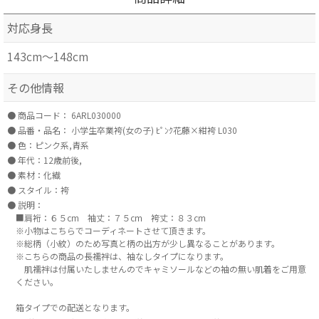
対応身長
143cm～148cm
その他情報
商品コード：
6ARL030000
品番・品名：
小学生卒業袴(女の子) ﾋﾟﾝｸ花藤×紺袴 L030
色：ピンク系,青系
年代：12歳前後,
素材：化繊
スタイル：袴
説明：
■肩裄：６５cm 袖丈：７５cm 袴丈：８３cm
※小物はこちらでコーディネートさせて頂きます。
※総柄（小紋）のため写真と柄の出方が少し異なることがあります。
※こちらの商品の長襦袢は、袖なしタイプになります。
肌襦袢は付属いたしませんのでキャミソールなどの袖の無い肌着をご用意
ください。
箱タイプでの配送となります。