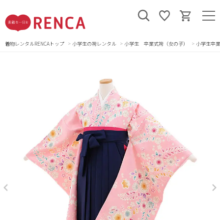
着物レンタルRENCAトップ
小学生の袴レンタル
小学生 卒業式袴（女の子）
小学生卒業袴