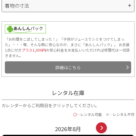
着物の寸法
「お料理をこぼしてしまった！」「子供がジュースでシミをつけてしまっ
た」・・・等、そんな時に安心なのが、まさに「あんしんパック」。 お衣装
1点に付き
プラス1,000円
の安心料金をお支払いいただければ修理代は一切頂
きません。
詳細はこちら
■肩裄…手を斜め45度位にして、首のつけ根から肩へかけて一度測
り、そこを起点に手のくるぶしまでを測ります。
■袖丈…袖の上端から下端までの長さ。
レンタル在庫
■袴丈…袴の前側の紐下からの長さ。
ご自身の袴丈を知る方法
カレンダーからご利用日をクリックしてください。
〇
…レンタル可能
×…レンタル不可
2026年
8
月