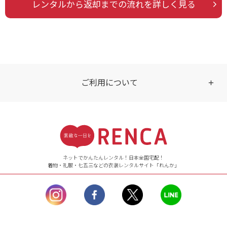
レンタルから返却までの流れを詳しく見る
ご利用について
受付時間
【ご注文（インターネット）】
24時間年中無休
ネットでかんたんレンタル！日本全国宅配！
着物・礼服・七五三などの衣装レンタルサイト「れんか」
【お問い合わせ窓口（メー
ル）】10:00~17:00
土曜日、日曜日、臨
時休業日を除く。
営業時間外にいただ
いたメールは、緊急時を