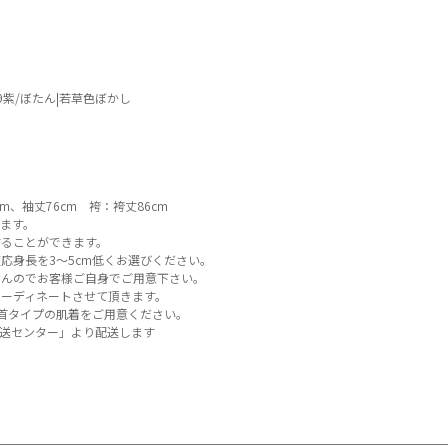
9紫/ぼたん|若草色ぼかし
m、袖丈76cm 袴：袴丈86cm
ます。
ることができます。
応身長を3～5cm低くお選びください。
せんのでお客様ご自身でご用意下さい。
ーディネートさせて頂きます。
首タイプの肌着をご用意ください。
送センター」より配送します