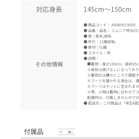
対応身長
145cm～150cm
商品コード：
A9AR0019000
品番・品名：
ジュニア袴女01
色：紫系,緑系
年代：12歳前後,
素材：化繊
スタイル：袴
説明：
その他情報
■着物：身丈108cm、肩裄65c
※肩裄は揚げなしになっており
※着物丈は腰のところで調節す
※ブーツを履かれる場合は、適
※ブーツはセットに含まれま
※帯、小物は着物に合わせてコ
肌襦袢は、付属しませんのでV
配送元：この商品は「埼玉K配
付属品
開く