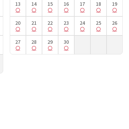
13
14
15
16
17
18
19
て一度測り、そこを起点に手のくるぶしまでを測ります。
20
21
22
23
24
25
26
27
28
29
30