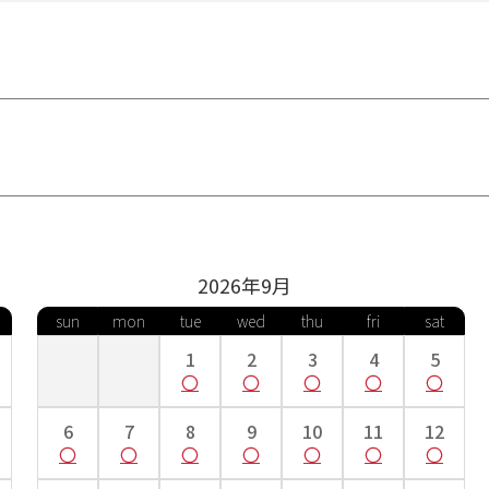
2026年
9
月
sun
mon
tue
wed
thu
fri
sat
1
2
3
4
5
6
7
8
9
10
11
12