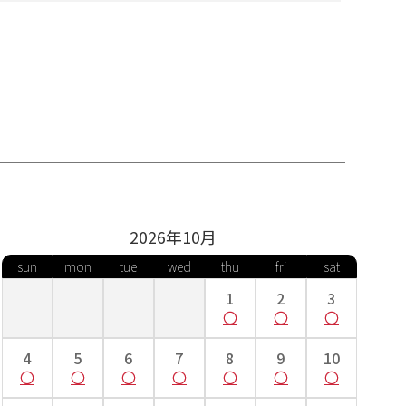
2026年
10
月
sun
mon
tue
wed
thu
fri
sat
1
2
3
4
5
6
7
8
9
10