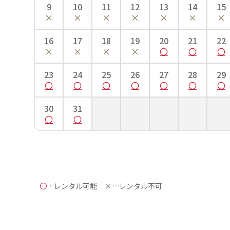
9
10
11
12
13
14
15
■肩裄…手を斜め45度位にして、首のつけ根から肩へかけ
■袖丈…袖の上端から下端までの長さ。
■袴丈…袴の前側の紐下からの長さ。
16
17
18
19
20
21
22
ご自身の袴丈を知る方法
23
24
25
26
27
28
29
30
31
〇
…レンタル可能
×…レンタル不可