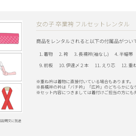
女の子 卒業袴 フルセットレンタル
商品をレンタルされると以下の付属品がつい
着物
袴
長襦袢(袖なし)
半幅帯
前板
伊達〆２本
えり芯
重
※重ね衿は着物に直接付いている場合もあります。
※長襦袢の衿は「バチ衿」「広衿」のどちらかにな
※セット内容につきましては着付けご担当の方にも
品説明文に別途