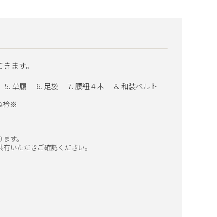
てきます。
草履
足袋
腰紐４本
和装ベルト
ね衿※
ります。
共有いただきご確認ください。