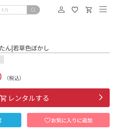
ぼたん|若草色ぼかし
）
0
（税込）
レンタルする
認
お気に入りに追加