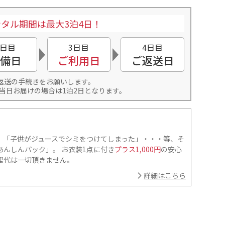
タル期間は最大3泊4日！
2日目
3日目
4日目
備日
ご利用日
ご返送日
返送の手続きをお願いします。
当日お届けの場合は1泊2日となります。
」「子供がジュースでシミをつけてしまった」・・・等、そ
んしんパック」。 お衣装1点に付き
プラス1,000円
の安心
理代は一切頂きません。
詳細はこちら