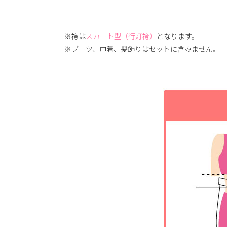
※袴は
スカート型（行灯袴）
となります。
※ブーツ、巾着、髪飾りはセットに含みません。