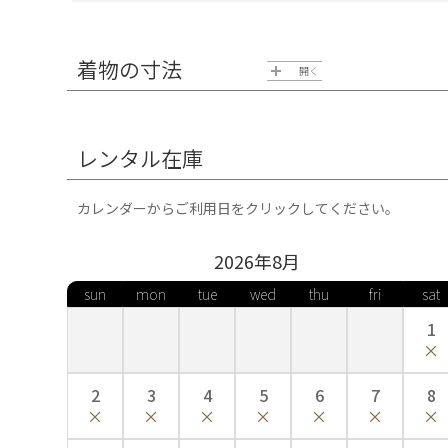
着物の寸法
開く
レンタル在庫
カレンダーからご利用日をクリックしてください。
2026年
8
月
sun
mon
tue
wed
thu
fri
sat
1
2
3
4
5
6
7
8