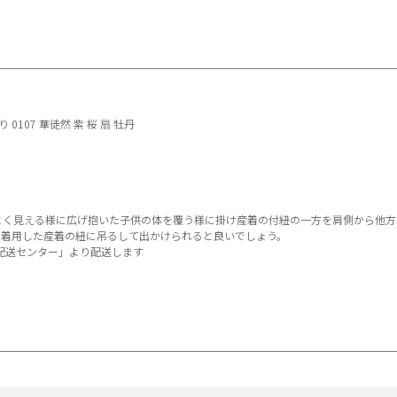
0107 華徒然 紫 桜 扇 牡丹
よく見える様に広げ抱いた子供の体を覆う様に掛け産着の付紐の一方を肩側から他方
を着用した産着の紐に吊るして出かけられると良いでしょう。
配送センター」より配送します