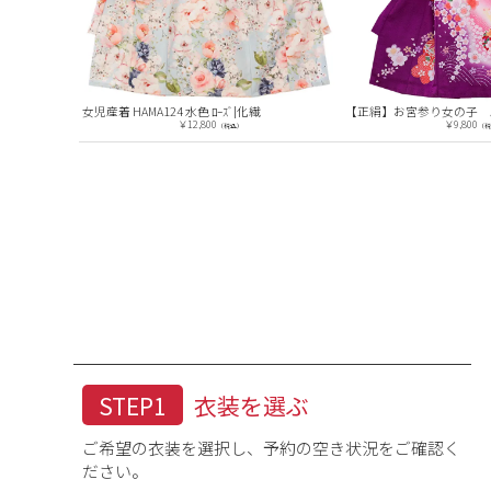
【正絹】お宮参り(女の子)レンタル 0137 ラベンダー色 桜まり
女児産着 HAMA124 水色 ﾛｰｽﾞ|化繊
￥12,800
￥9,800
（税込）
（税込）
STEP1
衣装を選ぶ
ご希望の衣装を選択し、予約の空き状況をご確認く
ださい。