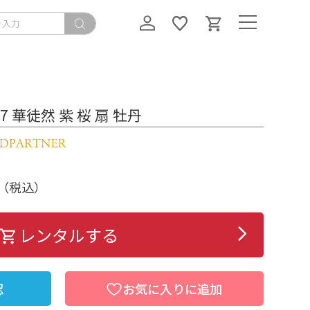
7 華徒然 紫 桜 扇 牡丹
（税込）
レンタルする
認
お気に入りに追加