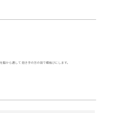
を脇から通して 抱き手の方の背で蝶結びにします。