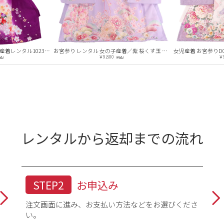
【正絹】お宮参り女の子 産着レンタル1023 紫 /毬と桜花舞
お宮参り レンタル 女の子産着／紫 桜くす玉 Z138
￥9,800
￥9,800
（税込）
（
レンタルから返却までの流れ
STEP2
お申込み
注文画面に進み、お支払い方法などをお選びくださ
い。