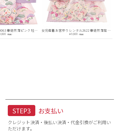
女児産着 お宮参りD0063 華徒然 薄ピンク 牡丹 扇
女児産着 お宮参り レンタル2622 華徒然 薄紫 春秋扇面
￥9,800
￥
税込）
（税込）
STEP3
お支払い
クレジット決済・後払い決済・代金引換がご利用い
ただけます。