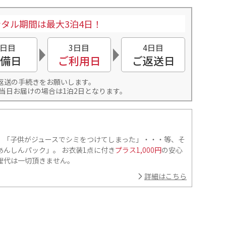
タル期間は最大3泊4日！
2日目
3日目
4日目
備日
ご利用日
ご返送日
返送の手続きをお願いします。
当日お届けの場合は1泊2日となります。
」「子供がジュースでシミをつけてしまった」・・・等、そ
んしんパック」。 お衣装1点に付き
プラス1,000円
の安心
理代は一切頂きません。
詳細はこちら