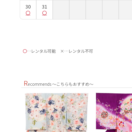
30
31
〇
…レンタル可能
×…レンタル不可
R
ecommends ～こちらもおすすめ～