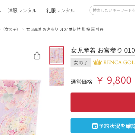
ル
洋服レンタル
礼服レンタル
ル（女の子）
女児産着 お宮参り 0107 華徒然 紫 桜 扇 牡丹
女児産着 お宮参り 010
女の子
￥ 9,800
通常価格
予約状況を確