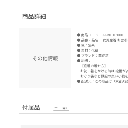
商品詳細
商品コード：
AAM0107000
品番・品名：
女児産着 お宮参り 
色：紫系
素材：化繊
ブランド：華徒然
その他情報
説明：
［産着の着せ方］
お祝い着をかける時は 絵柄が
お守り袋など縁起の良い小物
配送元：この商品は「京都A2
付属品
開く