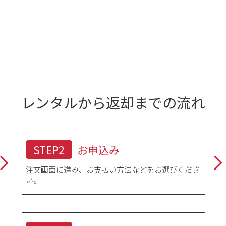
レンタルから返却までの流れ
身丈は着物の衿の付け根から裾までの長さになりま
分の身長と同じくらいの長さがちょうど良い長さとされていますが、レ
STEP2
お申込み
しょりで調節しましょう。
注文画面に進み、お支払い方法などをお選びくださ
つけ根から肩へかけて一度測り、そこを起点に手のくるぶしまでを測り
い。
すので注意しましょう。
袖丈は袖の上端から下端までの長さになります