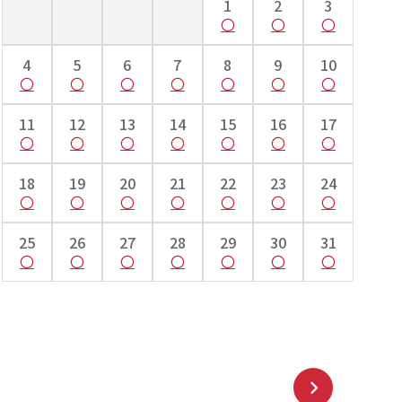
1
2
3
9cm
～112cm
～118cm
～124cm
記載の対応身長と号数サイズ間でのフリーサイズとお考えください）
4
5
6
7
8
9
10
11
12
13
14
15
16
17
18
19
20
21
22
23
24
25
26
27
28
29
30
31