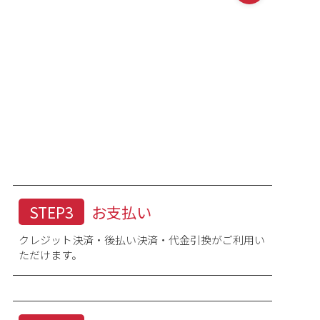
す。
ンタル商品では身丈が長めになる場合が多いので、おは
STEP3
お支払い
クレジット決済・後払い決済・代金引換がご利用い
ます。 洋服とは測り方が違うので肩裄の長さが異なりま
ただけます。
。