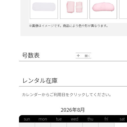
※画像はイメージです。商品により色や形が異なります。
号数表
開く
号数の確認方法
レンタル在庫
カレンダーからご利用日をクリックしてください。
バスト・ウエスト・ヒップの中で一番ふくよかな部分を
2026年
8
月
5号
7号
9号
11号
sun
mon
tue
wed
thu
fri
sat