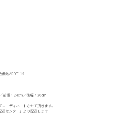
無地ADDT119
／前幅：24cm／後幅：30cm
てコーディネートさせて頂きます。
配送センター」より配送します