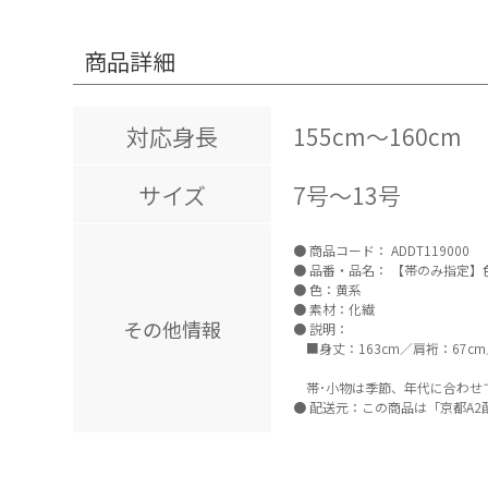
商品詳細
対応身長
155cm～160cm
サイズ
7号～13号
商品コード：
ADDT119000
品番・品名：
【帯のみ指定】色
色：黄系
素材：化繊
その他情報
説明：
■身丈：163cm／肩裄：67cm
帯･小物は季節、年代に合わせ
配送元：この商品は「京都A2