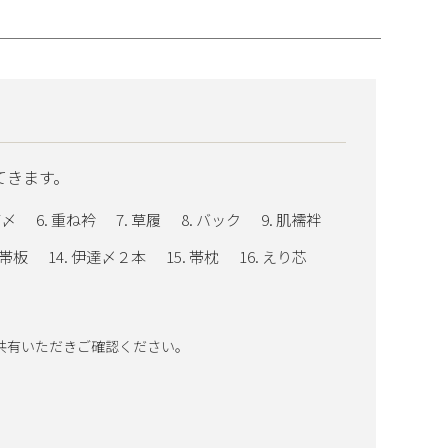
てきます。
帯〆
重ね衿
草履
バック
肌襦袢
帯板
伊達〆２本
帯枕
えり芯
共有いただきご確認ください。