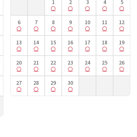
1
2
3
4
5
～95cm
～98cm
～100cm
～106cm
～10
品詳細欄にて明記されているサイズの着物をお届けさせていただいております。（商品詳細
めご了承ください。
6
7
8
9
10
11
12
13
14
15
16
17
18
19
20
21
22
23
24
25
26
27
28
29
30