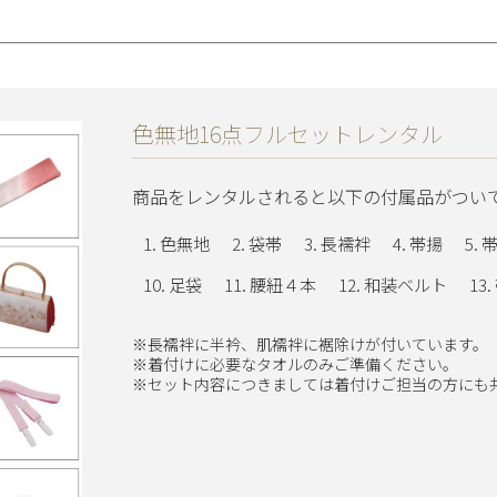
色無地16点フルセットレンタル
商品をレンタルされると以下の付属品がつい
色無地
袋帯
長襦袢
帯揚
足袋
腰紐４本
和装ベルト
※長襦袢に半衿、肌襦袢に裾除けが付いています。
※着付けに必要なタオルのみご準備ください。
※セット内容につきましては着付けご担当の方にも