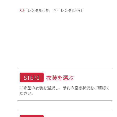
〇
…レンタル可能
×…レンタル不可
身丈
女性の場合、着物の身丈はご自
STEP1
衣装を選ぶ
ご希望の衣装を選択し、予約の空き状況をご確認く
肩裄
手を斜め45度位にして、首の
ださい。
袖丈