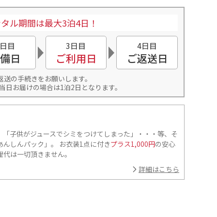
タル期間は最大3泊4日！
2日目
3日目
4日目
備日
ご利用日
ご返送日
返送の手続きをお願いします。
当日お届けの場合は1泊2日となります。
」「子供がジュースでシミをつけてしまった」・・・等、そ
んしんパック」。 お衣装1点に付き
プラス1,000円
の安心
理代は一切頂きません。
詳細はこちら