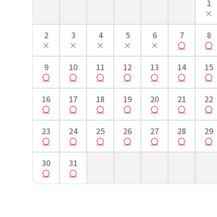
1
～84cm
～88cm
～90cm
～92cm
※号数に合わせて着物のサイズが変わることは無く、各商品ページの商
※肌襦袢や着付小物は、号数によって付属するサイズが異なります。予
2
3
4
5
6
7
8
※着付け師様と事前にサイズのご確認を頂く事をおすすめ致します。
着物の部分名称
9
10
11
12
13
14
15
16
17
18
19
20
21
22
23
24
25
26
27
28
29
30
31