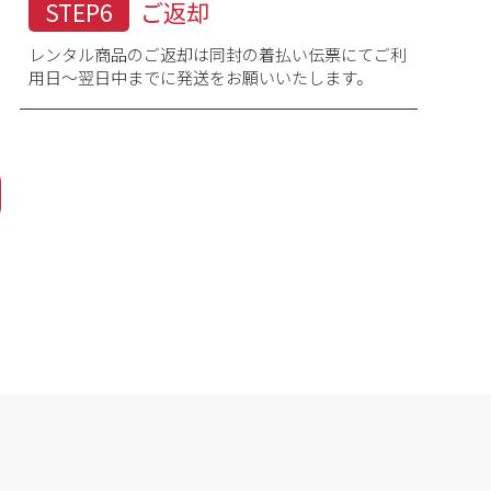
STEP6
ご返却
レンタル商品のご返却は同封の着払い伝票にてご利
用日～翌日中までに発送をお願いいたします。