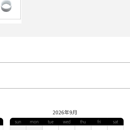
お測りいただき、以下の表より号数の確認をお願いします。
2026年
9
月
13号
15号
17号
19号
2
sun
mon
tue
wed
thu
fri
sat