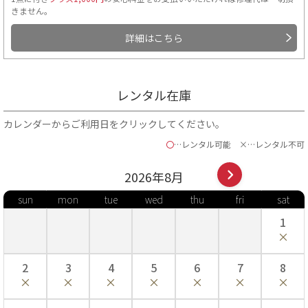
きません。
詳細はこちら
レンタル在庫
カレンダーからご利用日をクリックしてください。
〇
…レンタル可能
×…レンタル不可
2026年
8
月
sun
mon
tue
wed
thu
fri
sat
1
2
3
4
5
6
7
8