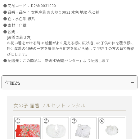
商品コード：
D2AM0031000
品番・品名：
女児産着 お宮参り0031 水色 地紋 花と毬
色：水色系,緑系
素材：化繊
説明：
[産着の着せ方]
お祝い着をかける時は 絵柄がよく見える様に広げ抱いた子供の体を覆う様に
掛け産着の付紐の一方を肩側から他方を脇から通して 抱き手の方の背で蝶結
びにします｡
配送元：この商品は「新潟N2配送センター」より配送します
付属品
女の子 産着 フルセットレンタル