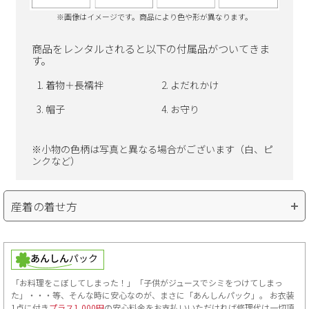
※画像はイメージです。商品により色や形が異なります。
商品をレンタルされると以下の付属品がついてきま
す。
着物＋長襦袢
よだれかけ
帽子
お守り
※小物の色柄は写真と異なる場合がございます（白、ピ
ンクなど）
産着の着せ方
「お料理をこぼしてしまった！」「子供がジュースでシミをつけてしまっ
た」・・・等、そんな時に安心なのが、まさに「あんしんパック」。 お衣装
1点に付き
プラス1,000円
の安心料金をお支払いいただければ修理代は一切頂