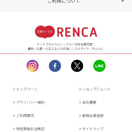
ご利用について
受付時間
【ご注文（インターネット）】
24時間年中無休
ネットでかんたんレンタル！日本全国宅配！
着物・礼服・七五三などの衣装レンタルサイト「れんか」
【お問い合わせ窓口（メー
ル）】10:00~17:00
土曜日、日曜日、臨
時休業日を除く。
営業時間外にいただ
いたメールは、緊急時を
のぞき翌日営業日以降に
トップページ
ショップニュース
返信させていただきま
す。
プライバシー規約
会社概要
年末年始、大型連休
の場合は別途記載
ご利用案内
新規会員登録
メールでのお問い合わせ
特定商取引法表記
サイトマップ