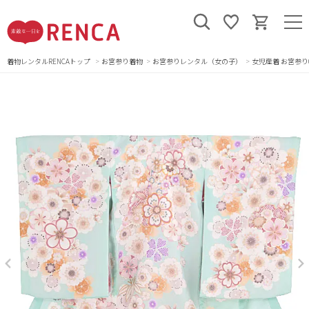
着物レンタルRENCAトップ
お宮参り着物
お宮参りレンタル（女の子）
女児産着 お宮参り0