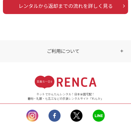
レンタルから返却までの流れを詳しく見る
ご利用について
受付時間
【ご注文（インターネット）】
24時間年中無休
ネットでかんたんレンタル！日本全国宅配！
着物・礼服・七五三などの衣装レンタルサイト「れんか」
【お問い合わせ窓口（メー
ル）】10:00~17:00
土曜日、日曜日、臨
時休業日を除く。
営業時間外にいただ
いたメールは、緊急時を