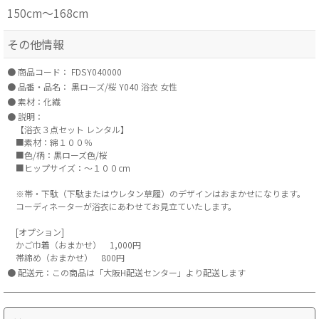
150cm～168cm
その他情報
商品コード：
FDSY040000
品番・品名：
黒ローズ/桜 Y040 浴衣 女性
素材：化繊
説明：
【浴衣３点セット レンタル】
■素材：綿１００％
■色/柄：黒ローズ色/桜
■ヒップサイズ：～１００cm
※帯・下駄（下駄またはウレタン草履）のデザインはおまかせになります。
コーディネーターが浴衣にあわせてお見立ていたします。
[オプション]
かご巾着（おまかせ） 1,000円
帯締め（おまかせ） 800円
配送元：この商品は「大阪H配送センター」より配送します