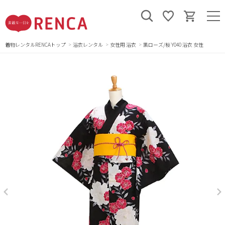
着物レンタルRENCAトップ
浴衣レンタル
女性用 浴衣
黒ローズ/桜 Y040 浴衣 女性