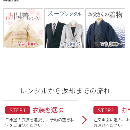
レンタルから返却までの流れ
衣装を選ぶ
お
STEP1
STEP2
ご希望の衣装を選択し、予約の空き状
注文画面に進み、
況をご確認ください。
お選びください。