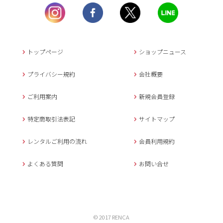
土曜日、日曜日、臨
時休業日を除く。
営業時間外にいただ
いたメールは、緊急時を
のぞき翌日営業日以降に
トップページ
ショップニュース
返信させていただきま
す。
プライバシー規約
会社概要
年末年始、大型連休
の場合は別途記載
ご利用案内
新規会員登録
メールでのお問い合わせ
特定商取引法表記
サイトマップ
レンタルご利用の流れ
会員利用規約
キャンセルについて
よくある質問
お問い合せ
ご予約確定後のキャンセル料は
下記の通りです。
1.お申込み日より7日間以内
© 2017 RENCA
無料