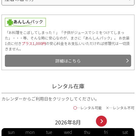
「お料理をこぼしてしまった！」「子供がジュースでシミをつけてしまっ
た」・・・等、そんな時に安心なのが、まさに「あんしんパック」。 お衣装
1点に付き
プラス1,000円
の安心料金をお支払いいただければ修理代は一切頂
きません。
詳細はこちら
レンタル在庫
カレンダーからご利用日をクリックしてください。
〇
…レンタル可能
×…レンタル不可
2026年
8
月
sun
mon
tue
wed
thu
fri
sat