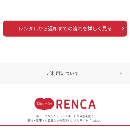
レンタルから返却までの流れを詳しく見る
ご利用について
受付時間
【ご注文（インターネット）】
24時間年中無休
ネットでかんたんレンタル！日本全国宅配！
着物・礼服・七五三などの衣装レンタルサイト「れんか」
【お問い合わせ窓口（メー
ル）】10:00~17:00