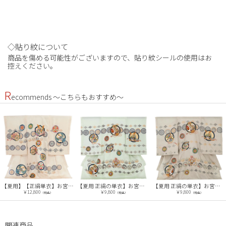
◇貼り紋について
商品を傷める可能性がございますので、貼り紋シールの使用はお
控えください。
R
ecommends ～こちらもおすすめ～
【夏用】【正絹単衣】お宮参り(男の子)レンタル 0274 ベージュ 丸紋鷹兜
【夏用 正絹の単衣】お宮参り男の子 産着レンタル／緑 兜 小槌 Z262
【夏用 正絹の単衣】お宮参り男の子 産着レンタル／グレー 兜 小槌 Z263
￥12,800
￥9,800
￥9,800
（税込）
（税込）
（税込）
関連商品