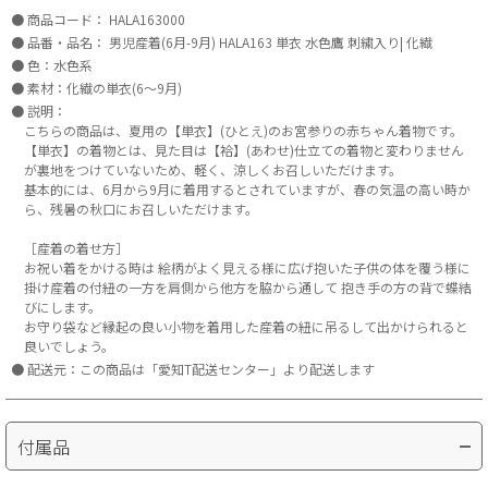
商品コード：
HALA163000
品番・品名：
男児産着(6月-9月) HALA163 単衣 水色鷹 刺繍入り| 化繊
色：水色系
素材：化繊の単衣(6～9月)
説明：
こちらの商品は、夏用の【単衣】(ひとえ)のお宮参りの赤ちゃん着物です。
【単衣】の着物とは、見た目は【袷】(あわせ)仕立ての着物と変わりません
が裏地をつけていないため、軽く、涼しくお召しいただけます。
基本的には、6月から9月に着用するとされていますが、春の気温の高い時か
ら、残暑の秋口にお召しいただけます。
［産着の着せ方］
お祝い着をかける時は 絵柄がよく見える様に広げ抱いた子供の体を覆う様に
掛け産着の付紐の一方を肩側から他方を脇から通して 抱き手の方の背で蝶結
びにします。
お守り袋など縁起の良い小物を着用した産着の紐に吊るして出かけられると
良いでしょう。
配送元：この商品は「愛知T配送センター」より配送します
付属品