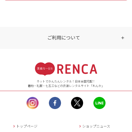
ご利用について
受付時間
【ご注文（インターネット）】
24時間年中無休
ネットでかんたんレンタル！日本全国宅配！
着物・礼服・七五三などの衣装レンタルサイト「れんか」
【お問い合わせ窓口（メー
ル）】10:00~17:00
土曜日、日曜日、臨
時休業日を除く。
営業時間外にいただ
いたメールは、緊急時を
のぞき翌日営業日以降に
トップページ
ショップニュース
返信させていただきま