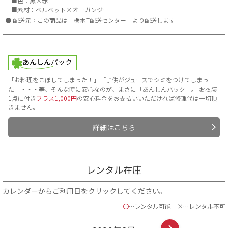
■色：黒×赤
■素材：ベルベット×オーガンジー
配送元：この商品は「栃木T配送センター」より配送します
「お料理をこぼしてしまった！」「子供がジュースでシミをつけてしまっ
た」・・・等、そんな時に安心なのが、まさに「あんしんパック」。 お衣装
1点に付き
プラス1,000円
の安心料金をお支払いいただければ修理代は一切頂
きません。
詳細はこちら
レンタル在庫
カレンダーからご利用日をクリックしてください。
〇
…レンタル可能
×…レンタル不可