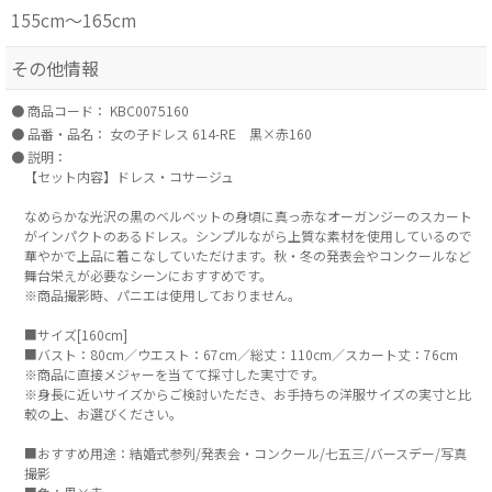
155cm～165cm
その他情報
商品コード：
KBC0075160
品番・品名：
女の子ドレス 614-RE 黒×赤160
説明：
【セット内容】ドレス・コサージュ
なめらかな光沢の黒のベルベットの身頃に真っ赤なオーガンジーのスカート
がインパクトのあるドレス。シンプルながら上質な素材を使用しているので
華やかで上品に着こなしていただけます。秋・冬の発表会やコンクールなど
舞台栄えが必要なシーンにおすすめです。
※商品撮影時、パニエは使用しておりません。
■サイズ[160cm]
■バスト：80cm／ウエスト：67cm／総丈：110cm／スカート丈：76cm
※商品に直接メジャーを当てて採寸した実寸です。
※身長に近いサイズからご検討いただき、お手持ちの洋服サイズの実寸と比
較の上、お選びください。
■おすすめ用途：結婚式参列/発表会・コンクール/七五三/バースデー/写真
撮影