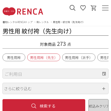
着物レンタルRENCAトップ
袴レンタル
男性用・紋付袴（先生向け）
男性用 紋付袴（先生向け）
273
対象商品
点
男性用袴
男性用袴（先生）
男性用袴（派手）
男性用
ご利用日
さらに絞り込む
身長