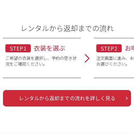
素材
レンタルから返却までの流れ
ウエストサイ
ズ
衣装を選ぶ
お
STEP1
STEP2
ご希望の衣装を選択し、予約の空き状
注文画面に進み、
況をご確認ください。
お選びください。
色
※複数選択可
レンタルから返却までの流れを詳しく見る
品番・品名