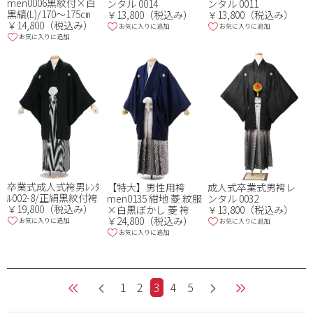
men0006黒紋付×白
ンタル 0014
ンタル 0011
黒縞(L)/170～175㎝
￥13,800（税込み）
￥13,800（税込み）
￥14,800（税込み）
お気に入りに追加
お気に入りに追加
お気に入りに追加
卒業式成人式袴男ﾚﾝﾀ
【特大】男性用袴
成人式卒業式男袴レ
ﾙ002-8/正絹黒紋付袴
men0135 紺地 菱 紋服
ンタル 0032
￥19,800（税込み）
×白黒ぼかし 菱 袴
￥13,800（税込み）
￥24,800（税込み）
お気に入りに追加
お気に入りに追加
お気に入りに追加
1
2
3
4
5