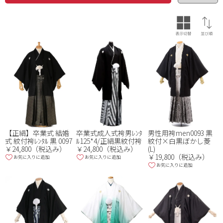
価格（円）
~
素材
ウエストサイ
ズ
卒業式成人式袴男ﾚﾝﾀ
男性用袴men0093 黒
【正絹】卒業式 結婚
ﾙ125*4/正絹黒紋付袴
紋付×白黒ぼかし菱
式 紋付袴ﾚﾝﾀﾙ 黒 0097
色
￥24,800（税込み）
(L)
￥24,800（税込み）
※複数選択可
￥19,800（税込み）
お気に入りに追加
お気に入りに追加
お気に入りに追加