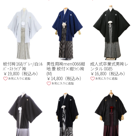
男性用袴men0066紺
紋付袴168/ｸﾞﾚｰ/白ｼﾙ
成人式卒業式男袴レ
地 菱 紋付×紺ﾗｲﾝ袴
ﾊﾞｰｽﾄﾗｲﾌﾟ袴
ンタル 0085
(M)
￥19,800（税込み）
￥16,800（税込み）
￥14,800（税込み）
お気に入りに追加
お気に入りに追加
お気に入りに追加