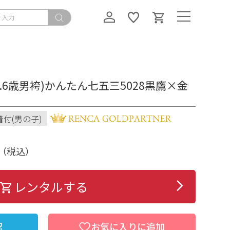
5.6歳男袴)かんたん七五三5028黒鷹×金
着付(男の子)
（税込）
レンタルする
認
お気に入りに追加