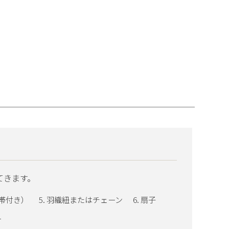
てきます。
帯付き）
羽織紐またはチェーン
扇子
ー