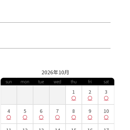
2026年
10
月
sun
mon
tue
wed
thu
fri
sat
1
2
3
4
5
6
7
8
9
10