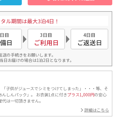
タル期間は最大3泊4日！
2日目
3日目
4日目
備日
ご利用日
ご返送日
返送の手続きをお願いします。
当日お届けの場合は1泊2日となります。
」「子供がジュースでシミをつけてしまった」・・・等、そ
んしんパック」。 お衣装1点に付き
プラス1,000円
の安心
理代は一切頂きません。
詳細はこちら