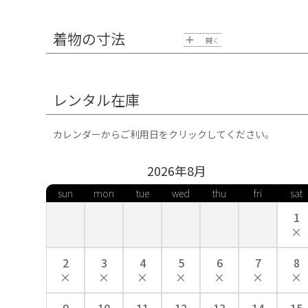
着物の寸法
開く
レンタル在庫
カレンダーからご利用日をクリックしてください。
2026年
8
月
sun
mon
tue
wed
thu
fri
sat
1
2
3
4
5
6
7
8