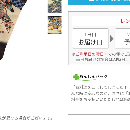
レン
1日目
お届け日
予
ご利用日の翌日
までの便でご
前日お届けの場合は2泊3日、
「お料理をこぼしてしまった！
んな時に安心なのが、まさに「あ
料金をお支払いいただければ修
味が異なる場合がございます。