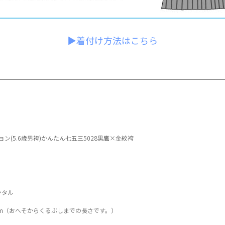
▶着付け方法はこちら
ョン(5.6歳男袴)かんたん七五三5028黒鷹×金紋袴
ンタル
0cm（おへそからくるぶしまでの長さです。）