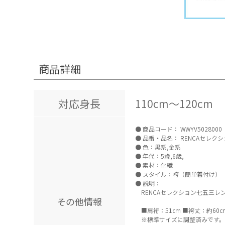
商品詳細
対応身長
110cm～120cm
商品コード：
WWYV5028000
品番・品名：
RENCAセレクシ
色：黒系,金系
年代：5歳,6歳,
素材：化繊
スタイル：袴（簡単着付け）
説明：
RENCAセレクション七五三レ
その他情報
■肩裄：51cm ■袴丈：約6
※標準サイズに調整済みです。