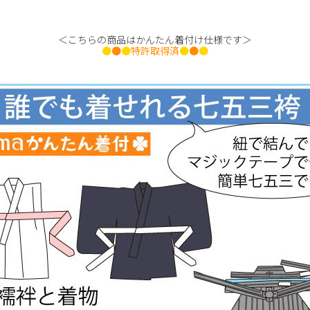
＜こちらの商品はかんたん着付け仕様です＞
●
●
●
特許取得済
●
●
●