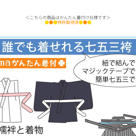
＜こちらの商品はかんたん着付け仕様です＞
●
●
●
特許取得済
●
●
●