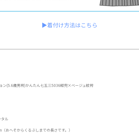
▶着付け方法はこちら
ション(5.6歳男袴)かんたん七五三5036紺兜×ベージュ紋袴
ンタル
0cm（おへそからくるぶしまでの長さです。）