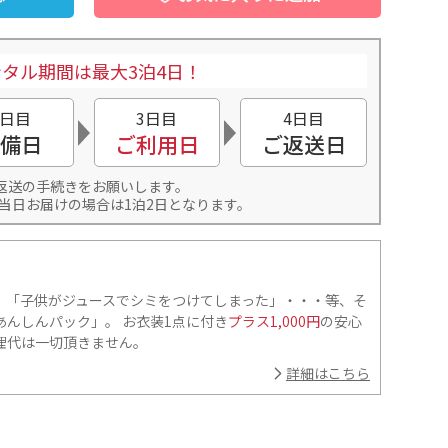
タル期間は最大3泊4日！
2日目
3日目
4日目
備日
ご利用日
ご返送日
返送の手続きをお願いします。
当日お届けの場合は1泊2日となります。
」「子供がジュースでシミをつけてしまった」・・・等、そ
んしんパック」。 お衣装1点に付き
プラス1,000円
の安心
理代は一切頂きません。
詳細はこちら