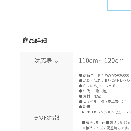
商品詳細
対応身長
110cm～120cm
商品コード：
WWYV5036000
品番・品名：
RENCAセレク
色：紺系,ベージュ系
年代：5歳,6歳,
素材：化繊
スタイル：袴（簡単着付け）
説明：
RENCAセレクション七五三レ
その他情報
■肩裄：51cm ■袴丈：約6
※標準サイズに調整済みです。