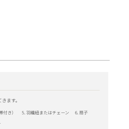
てきます。
帯付き）
羽織紐またはチェーン
扇子
ー