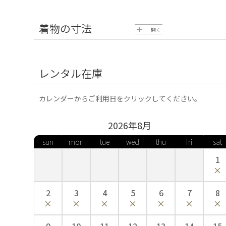
着物の寸法
開く
レンタル在庫
カレンダーからご利用日をクリックしてください。
2026年
8
月
sun
mon
tue
wed
thu
fri
sat
1
2
3
4
5
6
7
8