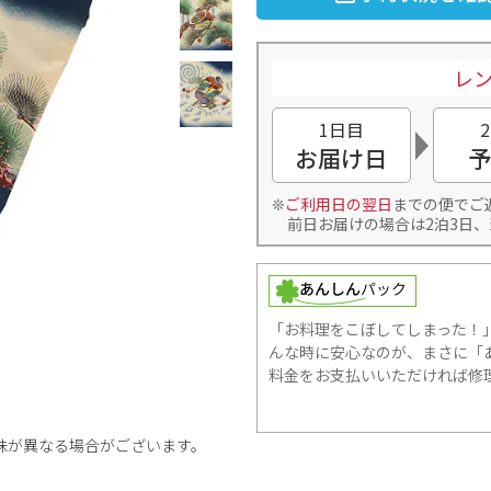
レン
1日目
お届け日
予
ご利用日の翌日
までの便でご
前日お届けの場合は2泊3日、
「お料理をこぼしてしまった！
んな時に安心なのが、まさに「あ
料金をお支払いいただければ修
味が異なる場合がございます。