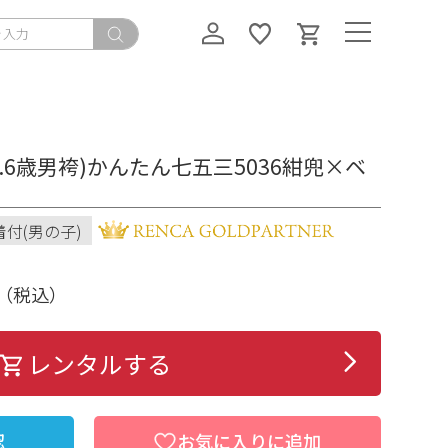
5.6歳男袴)かんたん七五三5036紺兜×ベ
着付(男の子)
（税込）
レンタルする
認
お気に入りに追加