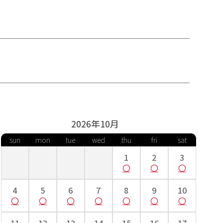
2026年
10
月
sun
mon
tue
wed
thu
fri
sat
1
2
3
4
5
6
7
8
9
10