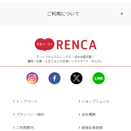
ご利用について
受付時間
【ご注文（インターネット）】
24時間年中無休
ネットでかんたんレンタル！日本全国宅配！
着物・礼服・七五三などの衣装レンタルサイト「れんか」
【お問い合わせ窓口（メー
ル）】10:00~17:00
土曜日、日曜日、臨
時休業日を除く。
営業時間外にいただ
いたメールは、緊急時を
のぞき翌日営業日以降に
トップページ
ショップニュース
返信させていただきま
す。
プライバシー規約
会社概要
年末年始、大型連休
の場合は別途記載
ご利用案内
新規会員登録