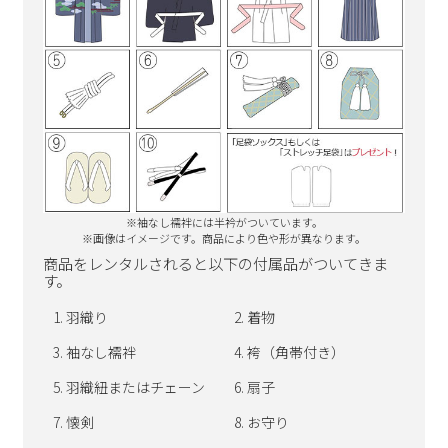
※袖なし襦袢には半衿がついています。
※画像はイメージです。商品により色や形が異なります。
商品をレンタルされると以下の付属品がついてきま
す。
羽織り
着物
袖なし襦袢
袴（角帯付き）
羽織紐またはチェーン
扇子
懐剣
お守り