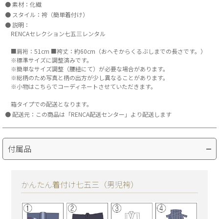
素材：化繊
スタイル：袴（簡単着付け）
説明：
RENCAセレクション七五三レンタル
■肩裄：51cm ■袴丈：約60cm（おへそからくるぶしまでの長さです。）
※標準サイズに調整済みです。
※簡単なサイズ調整（腰紐にて）が必要な場合があります。
※総柄のため写真と柄の出方が少し異なることがあります。
※小物はこちらでコーディネートさせていただきます。
箱タイプでの配送となります。
配送元：この商品は「RENCA配送センター」より配送します
付属品
かんたん着付け七五三（男児袴）