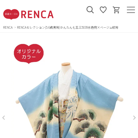
RENCA
RENCAセレクション(5.6歳男袴)かんたん七五三5039水色兜×ベージュ紋袴