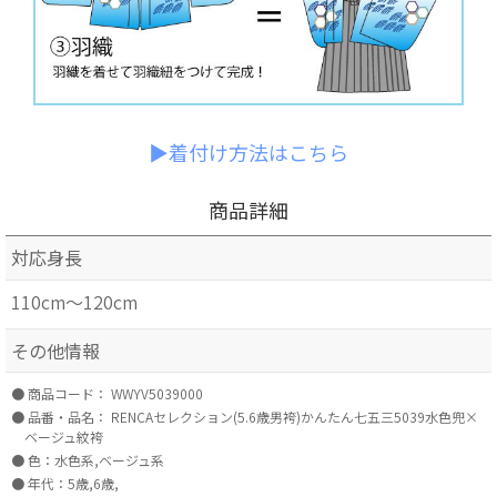
▶着付け方法はこちら
商品詳細
対応身長
110cm～120cm
その他情報
商品コード：
WWYV5039000
品番・品名：
RENCAセレクション(5.6歳男袴)かんたん七五三5039水色兜×
ベージュ紋袴
色：水色系,ベージュ系
年代：5歳,6歳,