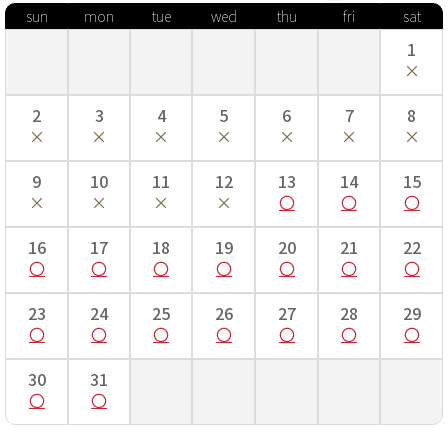
sun
mon
tue
wed
thu
fri
sat
■身丈…長い場合は腰紐で調整します。
■肩裄…手を斜め45度位にして、首のつけ根から肩へかけて一度測
1
り、そこを起点に手のくるぶしまでを測ります。
■袖丈…袖の上端から下端までの長さ。
■袴丈…袴の前側の紐下からの長さ。
2
3
4
5
6
7
8
七五三着付け動画はこちら！
9
10
11
12
13
14
15
16
17
18
19
20
21
22
23
24
25
26
27
28
29
30
31