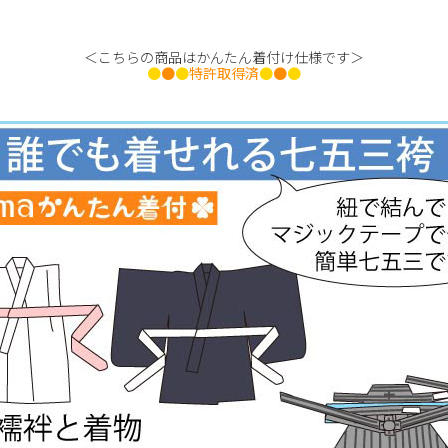
＜こちらの商品はかんたん着付け仕様です＞
●
●
●
特許取得済
●
●
●