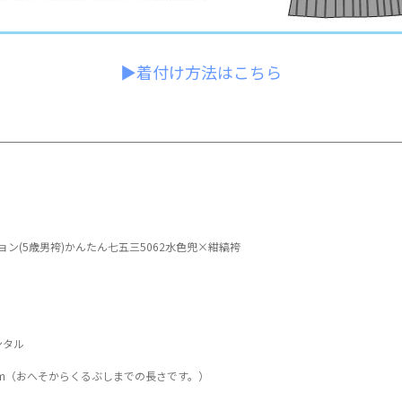
▶着付け方法はこちら
ション(5歳男袴)かんたん七五三5062水色兜×紺縞袴
ンタル
7cm（おへそからくるぶしまでの長さです。）