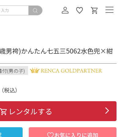
5歳男袴)かんたん七五三5062水色兜×紺
着付(男の子)
（税込）
レンタルする
認
お気に入りに追加