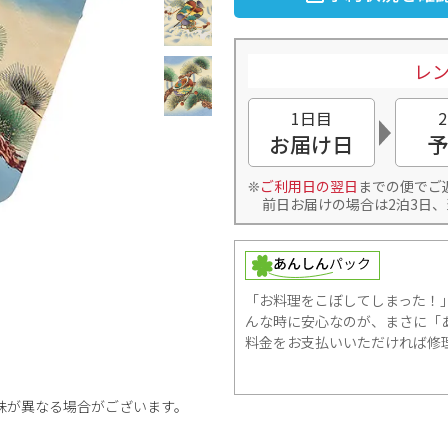
レン
1日目
お届け日
予
ご利用日の翌日
までの便でご
前日お届けの場合は2泊3日、
「お料理をこぼしてしまった！
んな時に安心なのが、まさに「あ
料金をお支払いいただければ修
味が異なる場合がございます。