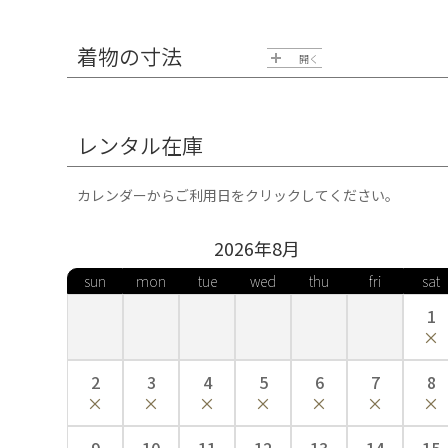
着物の寸法
開く
レンタル在庫
カレンダーからご利用日をクリックしてください。
2026年
8
月
sun
mon
tue
wed
thu
fri
sat
1
2
3
4
5
6
7
8