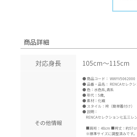
商品詳細
対応身長
105cm～115cm
商品コード：
WWYV5062000
品番・品名：
RENCAセレク
色：水色系,青系
年代：5歳,
素材：化繊
スタイル：袴（簡単着付け）
説明：
RENCAセレクション七五三レ
その他情報
■肩裄：48cm ■袴丈：約5
※標準サイズに調整済みです。