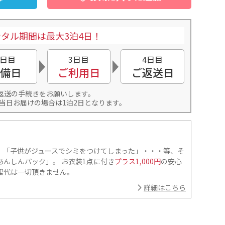
タル期間は最大3泊4日！
2日目
3日目
4日目
備日
ご利用日
ご返送日
返送の手続きをお願いします。
当日お届けの場合は1泊2日となります。
」「子供がジュースでシミをつけてしまった」・・・等、そ
んしんパック」。 お衣装1点に付き
プラス1,000円
の安心
理代は一切頂きません。
詳細はこちら