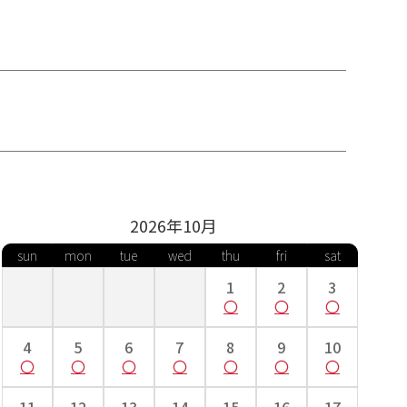
2026年
10
月
sun
mon
tue
wed
thu
fri
sat
1
2
3
4
5
6
7
8
9
10