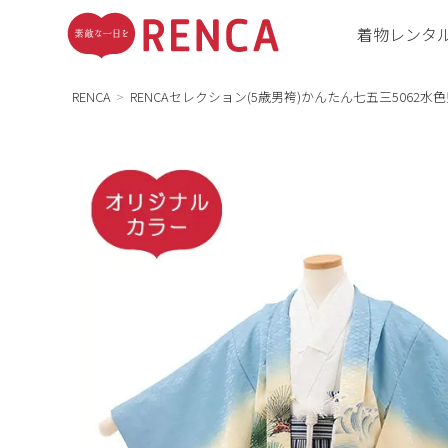
着物レンタ
RENCA
RENCAセレクション(5歳男袴)かんたん七五三5062水