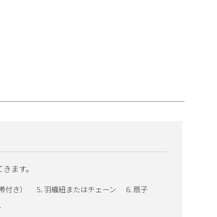
てきます。
帯付き）
羽織紐またはチェーン
扇子
ー