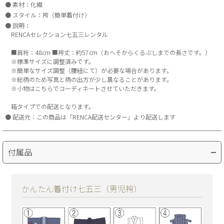
素材：化繊
スタイル：袴（簡単着付け）
説明：
RENCAセレクション七五三レンタル
■肩裄：48cm ■袴丈：約57cm（おへそからくるぶしまでの長さです。）
※標準サイズに調整済みです。
※簡単なサイズ調整（腰紐にて）が必要な場合があります。
※総柄のため写真と柄の出方が少し異なることがあります。
※小物はこちらでコーディネートさせていただきます。
箱タイプでの配送となります。
配送元：この商品は「RENCA配送センター」より配送します
付属品
かんたん着付け七五三（男児袴）