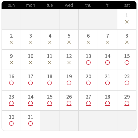
sun
mon
tue
wed
thu
fri
sat
■身丈…長い場合は腰紐で調整します。
■肩裄…手を斜め45度位にして、首のつけ根から肩へかけて一度測
1
り、そこを起点に手のくるぶしまでを測ります。
■袖丈…袖の上端から下端までの長さ。
■袴丈…袴の前側の紐下からの長さ。
2
3
4
5
6
7
8
七五三着付け動画はこちら！
9
10
11
12
13
14
15
16
17
18
19
20
21
22
23
24
25
26
27
28
29
30
31