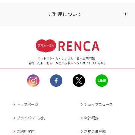
ご利用について
受付時間
【ご注文（インターネット）】
24時間年中無休
ネットでかんたんレンタル！日本全国宅配！
着物・礼服・七五三などの衣装レンタルサイト「れんか」
【お問い合わせ窓口（メー
ル）】10:00~17:00
土曜日、日曜日、臨
時休業日を除く。
営業時間外にいただ
いたメールは、緊急時を
のぞき翌日営業日以降に
トップページ
ショップニュース
返信させていただきま
す。
プライバシー規約
会社概要
年末年始、大型連休
の場合は別途記載
ご利用案内
新規会員登録