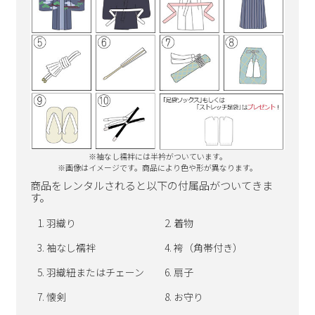
※袖なし襦袢には半衿がついています。
※画像はイメージです。商品により色や形が異なります。
商品をレンタルされると以下の付属品がついてきま
す。
羽織り
着物
袖なし襦袢
袴（角帯付き）
羽織紐またはチェーン
扇子
懐剣
お守り