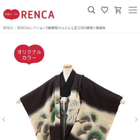
RENCA
RENCAセレクション(5歳男袴)かんたん七五三5065黒兜×黒縞袴