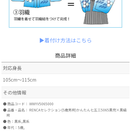
▶着付け方法はこちら
商品詳細
対応身長
105cm～115cm
その他情報
商品コード：
WWYV5065000
品番・品名：
RENCAセレクション(5歳男袴)かんたん七五三5065黒兜×黒縞
袴
色：黒系,黒系
年代：5歳,