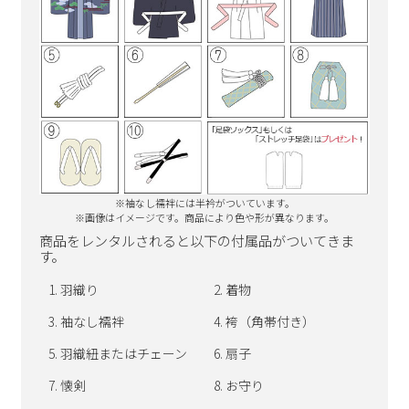
※袖なし襦袢には半衿がついています。
※画像はイメージです。商品により色や形が異なります。
商品をレンタルされると以下の付属品がついてきま
す。
羽織り
着物
袖なし襦袢
袴（角帯付き）
羽織紐またはチェーン
扇子
懐剣
お守り