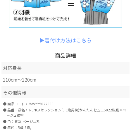
▶着付け方法はこちら
商品詳細
対応身長
110cm～120cm
その他情報
商品コード：
WWYY5022000
品番・品名：
RENCAセレクション(5.6歳男袴)かんたん七五三5022紺鷹×ベ
ージュ紋袴
色：青系,ベージュ系
年代：5歳,6歳,