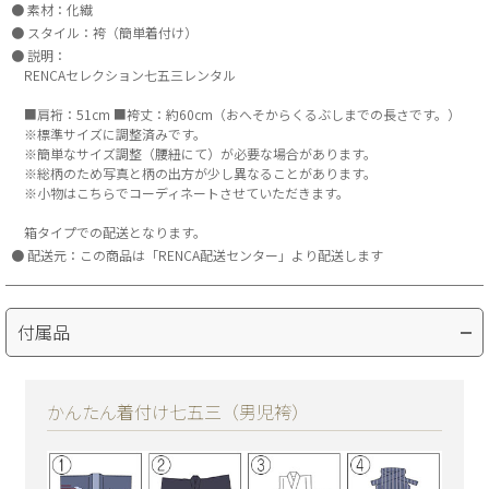
素材：化繊
スタイル：袴（簡単着付け）
説明：
RENCAセレクション七五三レンタル
■肩裄：51cm ■袴丈：約60cm（おへそからくるぶしまでの長さです。）
※標準サイズに調整済みです。
※簡単なサイズ調整（腰紐にて）が必要な場合があります。
※総柄のため写真と柄の出方が少し異なることがあります。
※小物はこちらでコーディネートさせていただきます。
箱タイプでの配送となります。
配送元：この商品は「RENCA配送センター」より配送します
付属品
かんたん着付け七五三（男児袴）