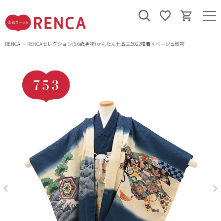
RENCA
RENCAセレクション(5.6歳男袴)かんたん七五三5022紺鷹×ベージュ紋袴