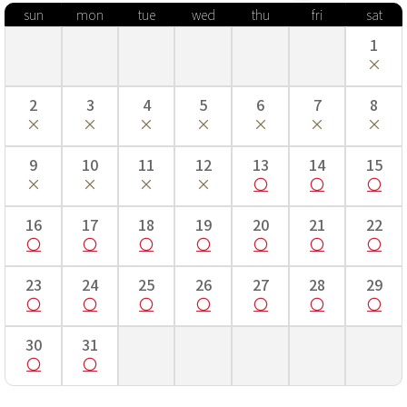
sun
mon
tue
wed
thu
fri
sat
■身丈…長い場合は腰紐で調整します。
■肩裄…手を斜め45度位にして、首のつけ根から肩へかけて一度測
1
り、そこを起点に手のくるぶしまでを測ります。
■袖丈…袖の上端から下端までの長さ。
■袴丈…袴の前側の紐下からの長さ。
2
3
4
5
6
7
8
七五三着付け動画はこちら！
9
10
11
12
13
14
15
16
17
18
19
20
21
22
23
24
25
26
27
28
29
30
31