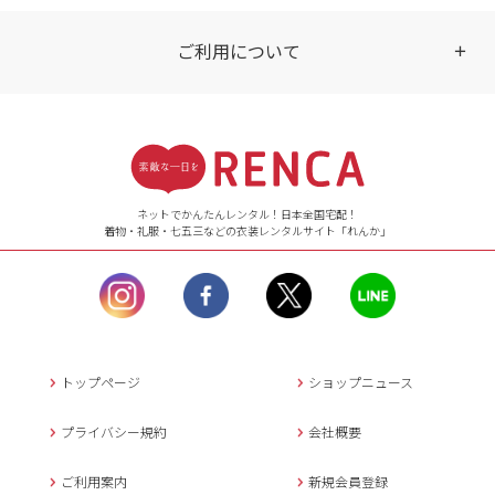
ご利用について
受付時間
【ご注文（インターネット）】
24時間年中無休
ネットでかんたんレンタル！日本全国宅配！
着物・礼服・七五三などの衣装レンタルサイト「れんか」
【お問い合わせ窓口（メー
ル）】10:00~17:00
土曜日、日曜日、臨
時休業日を除く。
営業時間外にいただ
いたメールは、緊急時を
のぞき翌日営業日以降に
トップページ
ショップニュース
返信させていただきま
す。
プライバシー規約
会社概要
年末年始、大型連休
の場合は別途記載
ご利用案内
新規会員登録